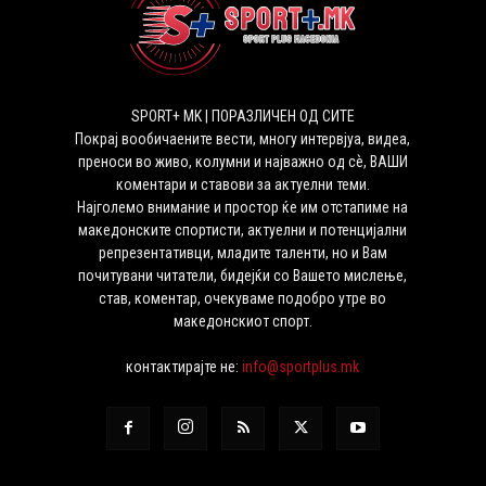
SPORT+ MK | ПОРАЗЛИЧЕН ОД СИТЕ
Покрај вообичаените вести, многу интервјуа, видеа,
преноси во живо, колумни и најважно од сѐ, ВАШИ
коментари и ставови за актуелни теми.
Најголемо внимание и простор ќе им отстапиме на
македонските спортисти, актуелни и потенцијални
репрезентативци, младите таленти, но и Вам
почитувани читатели, бидејќи со Вашето мислење,
став, коментар, очекуваме подобро утре во
македонскиот спорт.
контактирајте не:
info@sportplus.mk