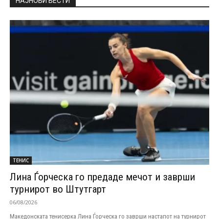
НАЈНОВИ ВЕСТИ
ТЕНИС
Лина Ѓорческа го предаде мечот и заврши
турнирот во Штутгарт
06/08/2026
Македонската тенисерка Лина Ѓорческа го заврши настапот на турнирот