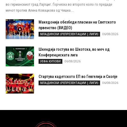
во германскиот град Лајпциг. Ѓорческа во второто коло го предаде
мечот против Алена Ковацкова од Чешка....
Македонија обезбеди пласман на Светското
првенство (ВИДЕО)
06/08/2026
МЛАДИНСКИ (РЕПРЕЗЕНТАЦИИ | ЛИГИ)
Шкендија гостува во Шкотска, во меч од
Конференциската лига
06/08/2026
УЕФА КУПОВИ
Стартува кадетското ЕП во Гевгелија и Скопје
06/08/2026
МЛАДИНСКИ (РЕПРЕЗЕНТАЦИИ | ЛИГИ)