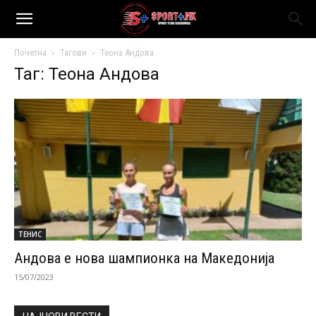
Почетна
Тагови
Теона Андова
Таг: Теона Андова
ТЕНИС
Андова е нова шампионка на Македонија
15/07/2023