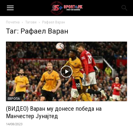
Почетна
Тагови
Рафаел Варан
Таг: Рафаел Варан
ЕВРОПА
(ВИДЕО) Варан му донесе победа на
Манчестер Јунајтед
14/08/2023