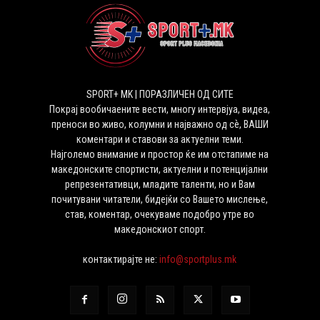
SPORT+ MK | ПОРАЗЛИЧЕН ОД СИТЕ
Покрај вообичаените вести, многу интервјуа, видеа,
преноси во живо, колумни и најважно од сѐ, ВАШИ
коментари и ставови за актуелни теми.
Најголемо внимание и простор ќе им отстапиме на
македонските спортисти, актуелни и потенцијални
репрезентативци, младите таленти, но и Вам
почитувани читатели, бидејќи со Вашето мислење,
став, коментар, очекуваме подобро утре во
македонскиот спорт.
контактирајте не:
info@sportplus.mk