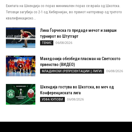
Екипата на Шкендија со пораз минимален пораз се враќа од Шкотска.
Тетовци загубија со 2-1 од Хибернијан, во првиот натпревар од третото
квалификациско...
Лина Ѓорческа го предаде мечот и заврши
турнирот во Штутгарт
06/08/2026
ТЕНИС
Македонија обезбеди пласман на Светското
првенство (ВИДЕО)
06/08/2026
МЛАДИНСКИ (РЕПРЕЗЕНТАЦИИ | ЛИГИ)
Шкендија гостува во Шкотска, во меч од
Конференциската лига
06/08/2026
УЕФА КУПОВИ