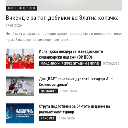
ТИКЕТ НА КОЛОТО
Викенд е за топ добивки во Златна копачка
07/08/2026
Не нѐ сака среќата во последно време, тоа го докажа и последниот тикет
кој за 2 пара, со по само еден гол не ни...
Исландска лекција за македонските
кошаркарски надежи (ВИДЕО)
07/08/2026
МЛАДИНСКИ (РЕПРЕЗЕНТАЦИИ | ЛИГИ)
Два „ВАР“ пенали на дуелот Шкендија А. –
Силекс за „реми“...
07/08/2026
ДОМАШЕН
Струга подготвена за 54-тото издание на
ракометниот турнир
07/08/2026
РАКОМЕТ