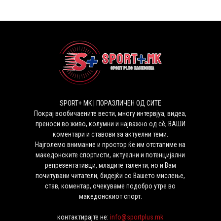
SPORT+ MK | ПОРАЗЛИЧЕН ОД СИТЕ
Покрај вообичаените вести, многу интервјуа, видеа,
преноси во живо, колумни и најважно од сѐ, ВАШИ
коментари и ставови за актуелни теми.
Најголемо внимание и простор ќе им отстапиме на
македонските спортисти, актуелни и потенцијални
репрезентативци, младите таленти, но и Вам
почитувани читатели, бидејќи со Вашето мислење,
став, коментар, очекуваме подобро утре во
македонскиот спорт.
контактирајте не:
info@sportplus.mk