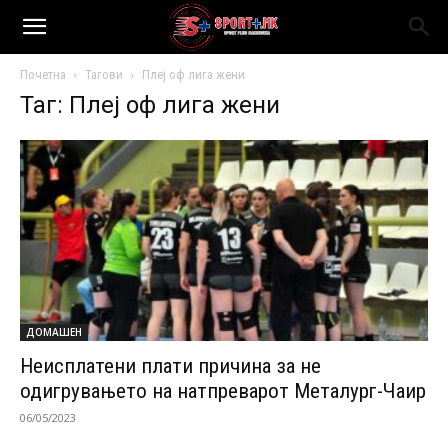
Почетна
Тагови
Плеј оф лига жени
Таг: Плеј оф лига жени
ДОМАШЕН
Неисплатени плати причина за не
одигрувањето на натпреварот Металург-Чаир
06/05/2023