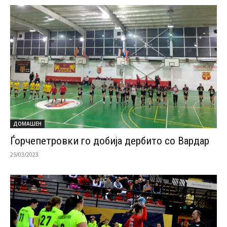
ДОМАШЕН
Ѓорчепетровки го добија дербито со Вардар
25/03/2023