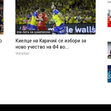
ни.
ЕХФ ЛИГА НА ШАМПИОНИ
о
Киелце на Карачиќ се избори за
ново учество на Ф4 во...
18/05/2023