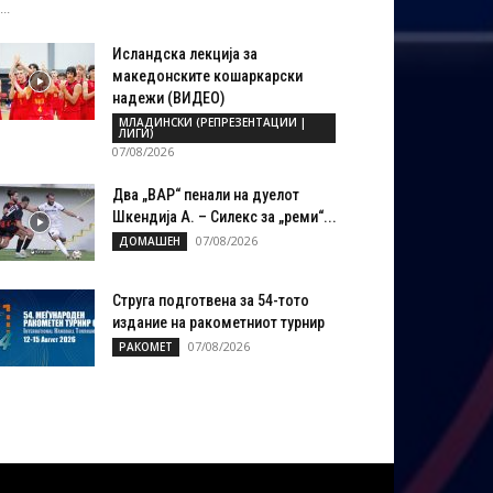
..
Исландска лекција за
македонските кошаркарски
надежи (ВИДЕО)
МЛАДИНСКИ (РЕПРЕЗЕНТАЦИИ |
ЛИГИ)
07/08/2026
Два „ВАР“ пенали на дуелот
Шкендија А. – Силекс за „реми“...
07/08/2026
ДОМАШЕН
Струга подготвена за 54-тото
издание на ракометниот турнир
07/08/2026
РАКОМЕТ