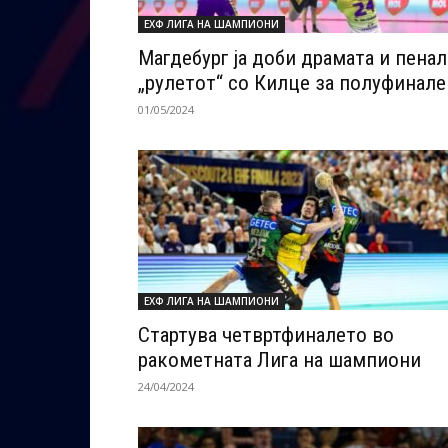
ЕХФ ЛИГА НА ШАМПИОНИ
Магдебург ја доби драмата и пенал
„рулетот“ со Килце за полуфинале
01/05/2024
ЕХФ ЛИГА НА ШАМПИОНИ
Стартува четвртфиналето во
ракометната Лига на шампиони
24/04/2024