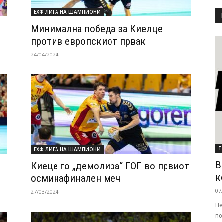
ЕХФ ЛИГА НА ШАМПИОНИ
Минимална победа за Киелце
против европскиот првак
24/04/2024
Т
ЕХФ ЛИГА НА ШАМПИОНИ
В
Киеце го „демолира“ ГОГ во првиот
к
осминафинален меч
07
27/03/2024
Не
по