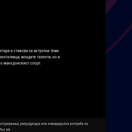
нтари и ставови за актуелни теми.
ентативци, младите таленти, но и
во македонскиот спорт.
ространување, репродукција или комерцијална употреба на
Plus.mk.