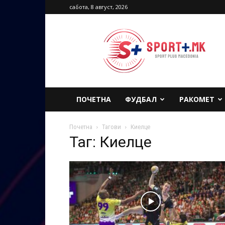
сабота, 8 август, 2026
Sport
Plus
Macedonia
ПОЧЕТНА
ФУДБАЛ
РАКОМЕТ
Почетна
Тагови
Киелце
Таг: Киелце