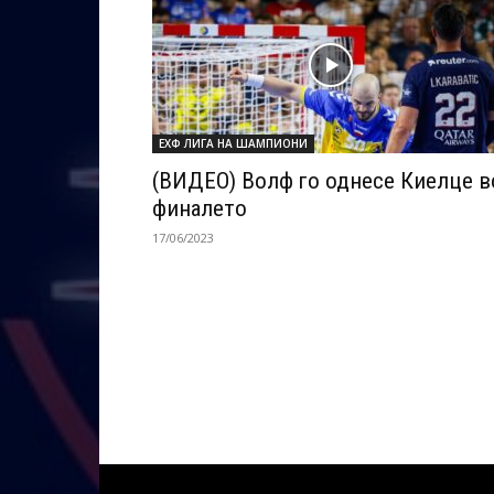
ЕХФ ЛИГА НА ШАМПИОНИ
(ВИДЕО) Волф го однесе Киелце в
финалето
17/06/2023