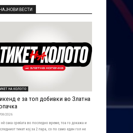
НАЈНОВИ ВЕСТИ
ИКЕТ НА КОЛОТО
икенд е за топ добивки во Златна
опачка
/08/2026
 нѐ сака среќата во последно време, тоа го докажа и
следниот тикет кој за 2 пара, со по само еден гол не