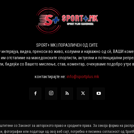
SPORT+ MK | ПОРАЗЛИЧЕН ОД СИТЕ
 интервјуа, видеа, преноси во живо, колумни и најважно од сѐ, ВАШИ коме
 им отстапиме на македонските спортисти, актуелни и потенцијални репрез
ли, бидејќи со Вашето мислење, став, коментар, очекуваме подобро утре 
контактирајте не:
info@sportplus.mk
аштитени со Законот за авторското право и сродните права. За секоја форма на расп
и, фотографии или податоци од овој веб сајт, потребна е писмена согласност од Sport