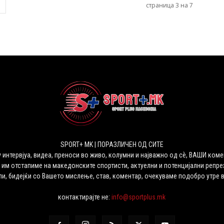
страница 3 на 7
SPORT+ MK | ПОРАЗЛИЧЕН ОД СИТЕ
 интервјуа, видеа, преноси во живо, колумни и најважно од сѐ, ВАШИ коме
 им отстапиме на македонските спортисти, актуелни и потенцијални репрез
ли, бидејќи со Вашето мислење, став, коментар, очекуваме подобро утре 
контактирајте не:
info@sportplus.mk