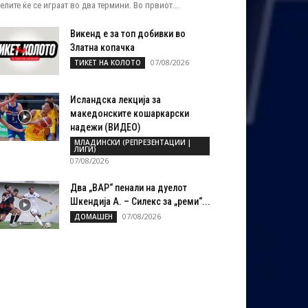
елите ќе се играат во два термини. Во првиот...
Викенд е за топ добивки во
Златна копачка
07/08/2026
ТИКЕТ НА КОЛОТО
Исландска лекција за
македонските кошаркарски
надежи (ВИДЕО)
МЛАДИНСКИ (РЕПРЕЗЕНТАЦИИ |
ЛИГИ)
07/08/2026
Два „ВАР“ пенали на дуелот
Шкендија А. – Силекс за „реми“...
07/08/2026
ДОМАШЕН