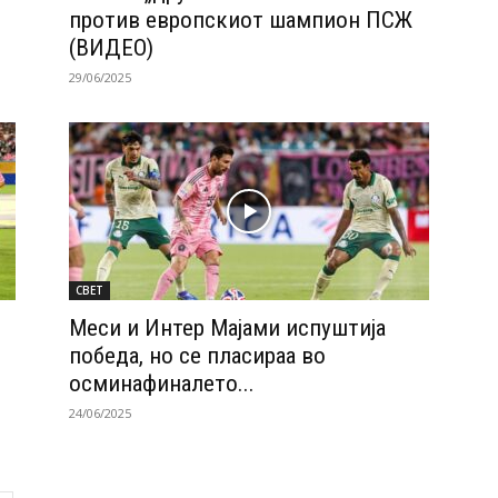
против европскиот шампион ПСЖ
(ВИДЕО)
29/06/2025
СВЕТ
Меси и Интер Мајами испуштија
победа, но се пласираа во
осминафиналето...
24/06/2025