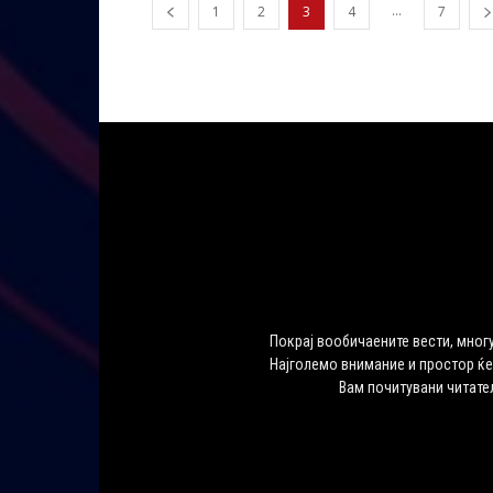
...
1
2
3
4
7
Покрај вообичаените вести, многу
Најголемо внимание и простор ќе
Вам почитувани читате