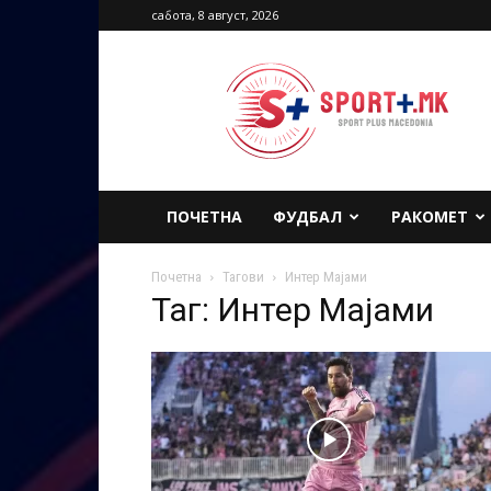
сабота, 8 август, 2026
Sport
Plus
Macedonia
ПОЧЕТНА
ФУДБАЛ
РАКОМЕТ
Почетна
Тагови
Интер Мајами
Таг: Интер Мајами