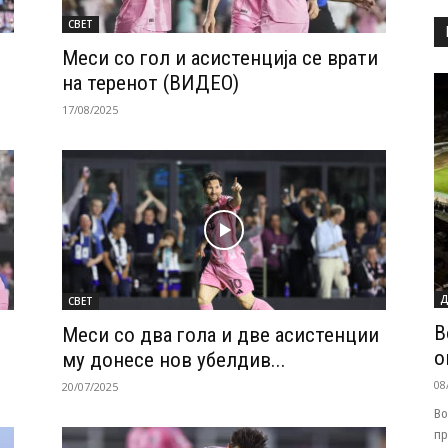
СВЕТ
Меси со гол и асистенција се врати
на теренот (ВИДЕО)
17/08/2025
Д
СВЕТ
В
Меси со два гола и две асистенции
о
му донесе нов убелдив...
08
20/07/2025
Во
пр