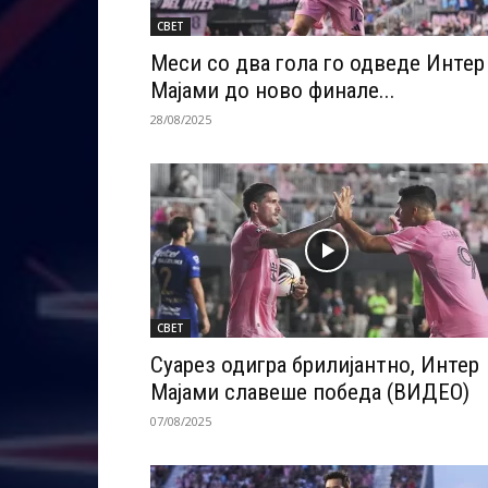
СВЕТ
Меси со два гола го одведе Интер
Мајами до ново финале...
28/08/2025
СВЕТ
Суарез одигра брилијантно, Интер
Мајами славеше победа (ВИДЕО)
07/08/2025