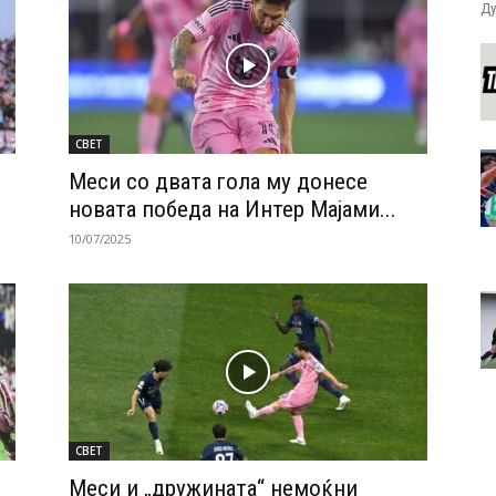
Ду
СВЕТ
Меси со двата гола му донесе
новата победа на Интер Мајами...
10/07/2025
СВЕТ
Меси и „дружината“ немоќни