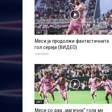
СВЕТ
Meси ја продолжи фантастичната
гол серија (ВИДЕО)
13/07/2025
СВЕТ
Меси со два „магични“ гола му