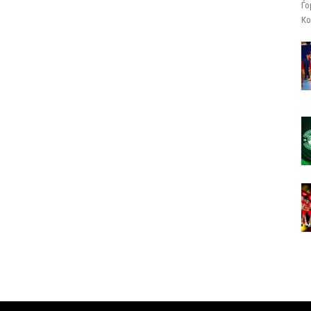
Ѓо
Ко