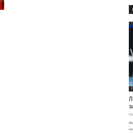
Т
Л
з
06
Ма
на