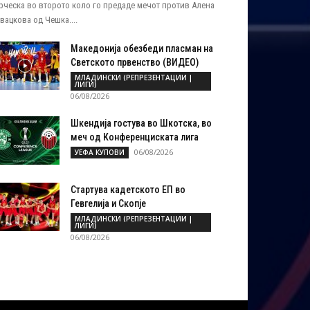
рческа во второто коло го предаде мечот против Алена
вацкова од Чешка....
Македонија обезбеди пласман на
Светското првенство (ВИДЕО)
МЛАДИНСКИ (РЕПРЕЗЕНТАЦИИ |
ЛИГИ)
06/08/2026
Шкендија гостува во Шкотска, во
меч од Конференциската лига
06/08/2026
УЕФА КУПОВИ
Стартува кадетското ЕП во
Гевгелија и Скопје
МЛАДИНСКИ (РЕПРЕЗЕНТАЦИИ |
ЛИГИ)
06/08/2026