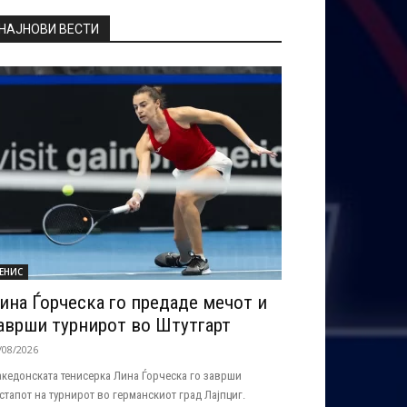
НАЈНОВИ ВЕСТИ
ЕНИС
ина Ѓорческа го предаде мечот и
аврши турнирот во Штутгарт
/08/2026
кедонската тенисерка Лина Ѓорческа го заврши
стапот на турнирот во германскиот град Лајпциг.