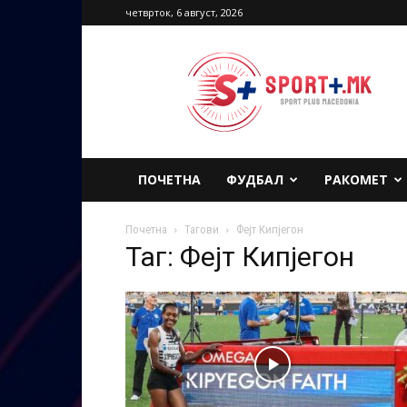
четврток, 6 август, 2026
Sport
Plus
Macedonia
ПОЧЕТНА
ФУДБАЛ
РАКОМЕТ
Почетна
Тагови
Фејт Кипјегон
Таг: Фејт Кипјегон