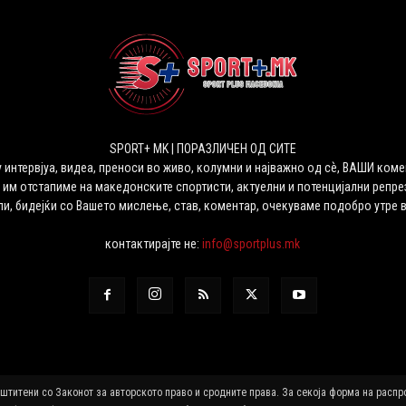
SPORT+ MK | ПОРАЗЛИЧЕН ОД СИТЕ
 интервјуа, видеа, преноси во живо, колумни и најважно од сѐ, ВАШИ коме
 им отстапиме на македонските спортисти, актуелни и потенцијални репрез
ли, бидејќи со Вашето мислење, став, коментар, очекуваме подобро утре 
контактирајте не:
info@sportplus.mk
аштитени со Законот за авторското право и сродните права. За секоја форма на расп