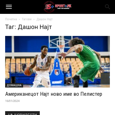
Почетна
Тагови
Дашон Најт
Таг: Дашон Најт
ДОМАШНА
Американецот Најт ново име во Пелистер
16/01/2024