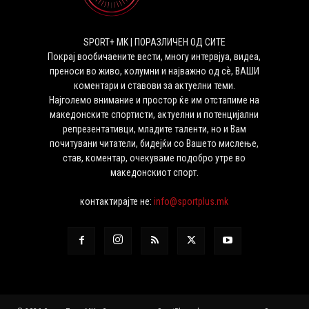
SPORT+ MK | ПОРАЗЛИЧЕН ОД СИТЕ
Покрај вообичаените вести, многу интервјуа, видеа,
преноси во живо, колумни и најважно од сѐ, ВАШИ
коментари и ставови за актуелни теми.
Најголемо внимание и простор ќе им отстапиме на
македонските спортисти, актуелни и потенцијални
репрезентативци, младите таленти, но и Вам
почитувани читатели, бидејќи со Вашето мислење,
став, коментар, очекуваме подобро утре во
македонскиот спорт.
контактирајте не:
info@sportplus.mk