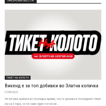
НАЈНОВИ ВЕСТИ
ТИКЕТ НА КОЛОТО
Викенд е за топ добивки во Златна копачка
07/08/2026
Не нѐ сака среќата во последно време, тоа го докажа и последниот тикет
кој за 2 пара, со по само еден гол не ни...