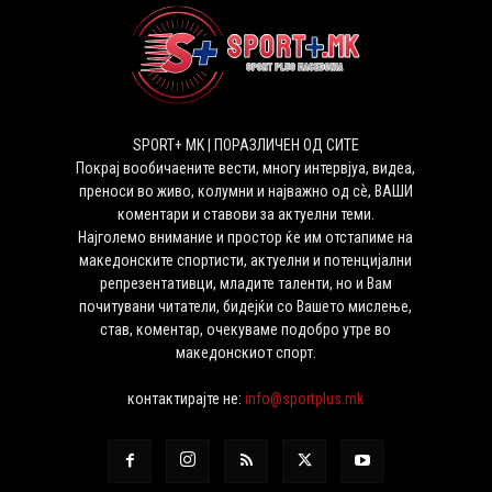
SPORT+ MK | ПОРАЗЛИЧЕН ОД СИТЕ
Покрај вообичаените вести, многу интервјуа, видеа,
преноси во живо, колумни и најважно од сѐ, ВАШИ
коментари и ставови за актуелни теми.
Најголемо внимание и простор ќе им отстапиме на
македонските спортисти, актуелни и потенцијални
репрезентативци, младите таленти, но и Вам
почитувани читатели, бидејќи со Вашето мислење,
став, коментар, очекуваме подобро утре во
македонскиот спорт.
контактирајте не:
info@sportplus.mk