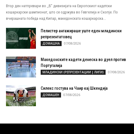
Втор ден натпревари во ,,Б" дивизијата на Европскиот кадетски
кошаркарски шампионат, што се одржува во Гевгелија и Скопје. По
вчерашната победа над Кипар, македонската кошаркарска...
Пелистер ангажираше уште еден младински
репрезентатовец
07/08/2026
ДОМАШНА
Македонските кадети денеска во дуел против
Португалија
07/08/2026
МЛАДИНСКИ (РЕПРЕЗЕНТАЦИИ | ЛИГИ)
Силекс гостува на Чаир кај Шкендија
07/08/2026
ДОМАШЕН