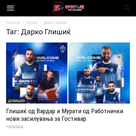
Почетна
Тагови
Дарко Глишиќ
Таг: Дарко Глишиќ
ДОМАШЕН
Глишиќ од Вардар и Мурати од Работнички
нови засилувања за Гостивар
13/06/2024