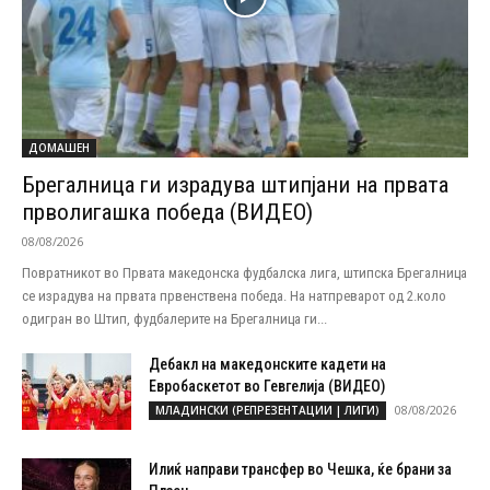
ДОМАШЕН
Брегалница ги израдува штипјани на првата
прволигашка победа (ВИДЕО)
08/08/2026
Повратникот во Првата македонска фудбалска лига, штипска Брегалница
се израдува на првата првенствена победа. На натпреварот од 2.коло
одигран во Штип, фудбалерите на Брегалница ги...
Дебакл на македонските кадети на
Евробаскетот во Гевгелија (ВИДЕО)
08/08/2026
МЛАДИНСКИ (РЕПРЕЗЕНТАЦИИ | ЛИГИ)
Илиќ направи трансфер во Чешка, ќе брани за