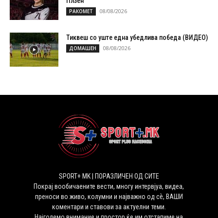
Плзен
08/08/2026
РАКОМЕТ
Тиквеш со уште една убедлива победа (ВИДЕО)
08/08/2026
ДОМАШЕН
SPORT+ MK | ПОРАЗЛИЧЕН ОД СИТЕ
Покрај вообичаените вести, многу интервјуа, видеа,
преноси во живо, колумни и најважно од сѐ, ВАШИ
коментари и ставови за актуелни теми.
Најголемо внимание и простор ќе им отстапиме на