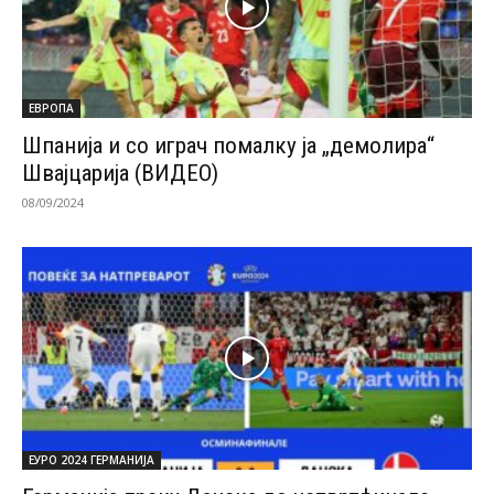
ЕВРОПА
Шпанија и со играч помалку ја „демолира“
Швајцарија (ВИДЕО)
08/09/2024
ЕУРО 2024 ГЕРМАНИЈА