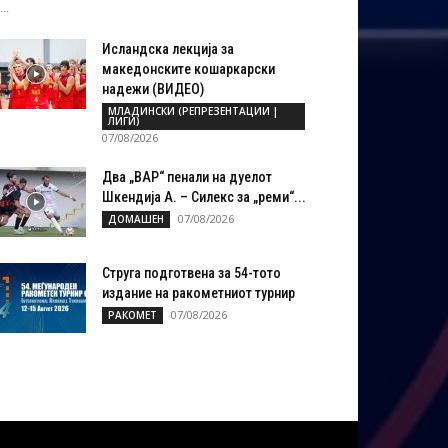
..
Исландска лекција за
македонските кошаркарски
надежи (ВИДЕО)
МЛАДИНСКИ (РЕПРЕЗЕНТАЦИИ |
ЛИГИ)
07/08/2026
Два „ВАР“ пенали на дуелот
Шкендија А. – Силекс за „реми“...
07/08/2026
ДОМАШЕН
Струга подготвена за 54-тото
издание на ракометниот турнир
07/08/2026
РАКОМЕТ