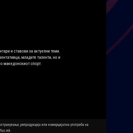
нтари и ставови за актуелни теми.
ентативци, младите таленти, но и
во македонскиот спорт.
ространување, репродукција или комерцијална употреба на
Plus.mk.