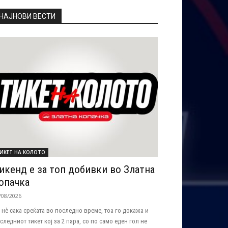
НАЈНОВИ ВЕСТИ
ИКЕТ НА КОЛОТО
икенд е за топ добивки во Златна
опачка
/08/2026
 нѐ сака среќата во последно време, тоа го докажа и
следниот тикет кој за 2 пара, со по само еден гол не