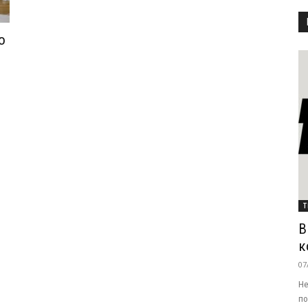
о
Т
В
к
07
Не
по