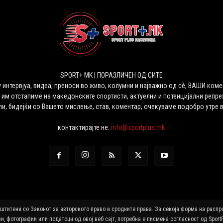
SPORT+ MK | ПОРАЗЛИЧЕН ОД СИТЕ
 интервјуа, видеа, преноси во живо, колумни и најважно од сѐ, ВАШИ коме
 им отстапиме на македонските спортисти, актуелни и потенцијални репрез
ли, бидејќи со Вашето мислење, став, коментар, очекуваме подобро утре 
контактирајте не:
info@sportplus.mk
аштитени со Законот за авторското право и сродните права. За секоја форма на расп
и, фотографии или податоци од овој веб сајт, потребна е писмена согласност од Sport