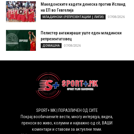
Македонските кадети денеска против Исланд
на ЕП во Гевгелија
07/08/2026
МЛАДИНСКИ (РЕПРЕЗЕНТАЦИИ | ЛИГИ)
Пелистер ангажираше уште еден младински
репрезентатовец
07/08/2026
ДОМАШНА
SPORT+ MK | ПОРАЗЛИЧЕН ОД СИТЕ
Покрај вообичаените вести, многу интервјуа, видеа,
преноси во живо, колумни и најважно од сѐ, ВАШИ
коментари и ставови за актуелни теми.