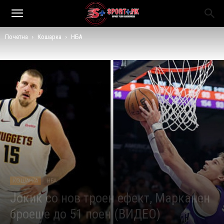
Почетна
Кошарка
НБА
КОШАРКА
НБА
Јокиќ со нов троен ефект, Марканен
броеше до 51 поен (ВИДЕО)