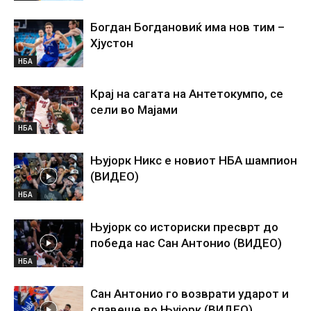
Богдан Богдановиќ има нов тим –
Хјустон
НБА
Крај на сагата на Антетокумпо, се
сели во Мајами
НБА
Њујорк Никс е новиот НБА шампион
(ВИДЕО)
НБА
Њујорк со историски пресврт до
победа нас Сан Антонио (ВИДЕО)
НБА
Сан Антонио го возврати ударот и
славеше во Њујорк (ВИДЕО)