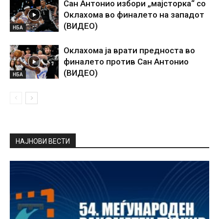
Сан Антонио избори „мајсторка“ со
Оклахома во финалето на западот
(ВИДЕО)
НБА
Оклахома ја врати предноста во
финалето против Сан Антонио
(ВИДЕО)
НБА
НАЈНОВИ ВЕСТИ