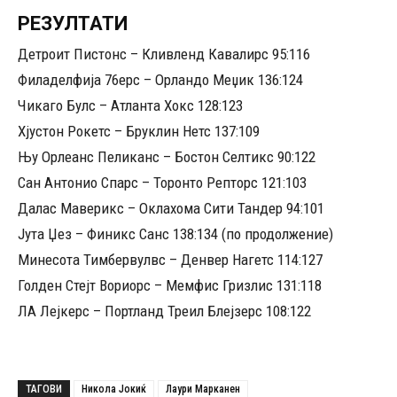
РЕЗУЛТАТИ
Детроит Пистонс – Кливленд Кавалирс 95:116
Филаделфија 76ерс – Орландо Меџик 136:124
Чикаго Булс – Атланта Хокс 128:123
Хјустон Рокетс – Бруклин Нетс 137:109
Њу Орлеанс Пеликанс – Бостон Селтикс 90:122
Сан Антонио Спарс – Торонто Репторс 121:103
Далас Маверикс – Оклахома Сити Тандер 94:101
Јута Џез – Финикс Санс 138:134 (по продолжение)
Минесота Тимбервулвс – Денвер Нагетс 114:127
Голден Стејт Вориорс – Мемфис Гризлис 131:118
ЛА Лејкерс – Портланд Треил Блејзерс 108:122
ТАГОВИ
Никола Јокиќ
Лаури Марканен