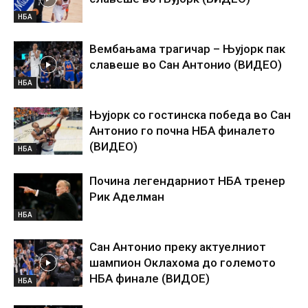
НБА
Вембањама трагичар – Њујорк пак
славеше во Сан Антонио (ВИДЕО)
НБА
Њујорк со гостинска победа во Сан
Антонио го почна НБА финалето
(ВИДЕО)
НБА
Почина легендарниот НБА тренер
Рик Аделман
НБА
Сан Антонио преку актуелниот
шампион Оклахома до големото
НБА финале (ВИДОЕ)
НБА