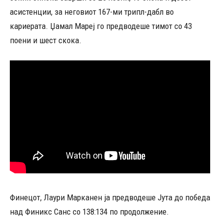
асистенции, за неговиот 167-ми трипл-дабл во
кариерата. Џамал ​​Мареј го предводеше тимот со 43
поени и шест скока.
Финецот, Лаури Марканен ја предводеше Јута до победа
над Финикс Санс со 138:134 по продолжение.