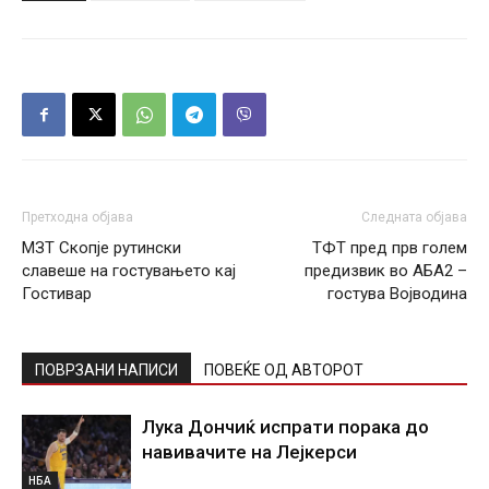
Претходна објава
Следната објава
МЗТ Скопје рутински
ТФТ пред прв голем
славеше на гостувањето кај
предизвик во АБА2 –
Гостивар
гостува Војводина
ПОВРЗАНИ НАПИСИ
ПОВЕЌЕ ОД АВТОРОТ
Лука Дончиќ испрати порака до
навивачите на Лејкерси
НБА