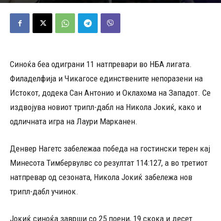
28/10/2025
461
Објавено од
Андреј Велјаноски
-
Синоќа беа одиграни 11 натпревари во НБА лигата.
Филаделфија и Чикагосе единствените непоразени на
Истокот, додека Сан Антонио и Оклахома на Западот. Се
издвојува новиот трипл-дабл на Никола Јокиќ, како и
одличната игра на Лаури Марканен.
Денвер Нагетс забележаа победа на гостински терен кај
Минесота Тимбервулвс со резултат 114:127, а во третиот
натпревар од сезоната, Никола Јокиќ забележа нов
трипл-дабл учинок.
Joкиќ синоќа заврши со 25 поени, 19 скока и десет