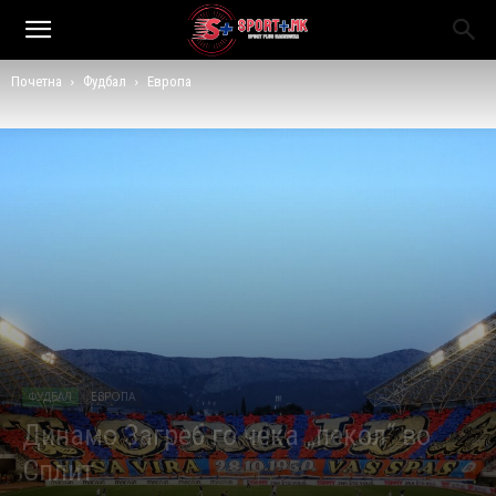
Почетна
Фудбал
Европа
ФУДБАЛ
ЕВРОПА
Динамо Загреб го чека „пекол“ во
Сплит