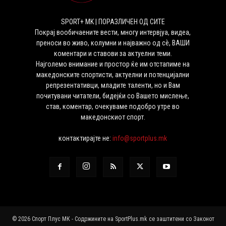
SPORT+ MK | ПОРАЗЛИЧЕН ОД СИТЕ
Покрај вообичаените вести, многу интервјуа, видеа,
преноси во живо, колумни и најважно од сѐ, ВАШИ
коментари и ставови за актуелни теми.
Најголемо внимание и простор ќе им отстапиме на
македонските спортисти, актуелни и потенцијални
репрезентативци, младите таленти, но и Вам
почитувани читатели, бидејќи со Вашето мислење,
став, коментар, очекуваме подобро утре во
македонскиот спорт.
контактирајте не:
info@sportplus.mk
© 2026 Спорт Плус МК - Содржините на SportPlus.mk се заштитени со Законот