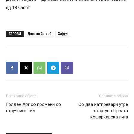
од 18 часот.
ТАГОВИ
Динамо Загреб
Хајдук
Претходна објава
Следната објава
Голден Арт со промени со
Со два натпревари утре
стручниот тим
стартува Првата
кошаркарска лига