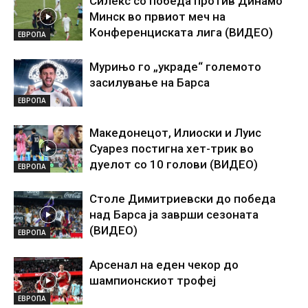
Силекс со победа против Динамо
Минск во првиот меч на
Конференциската лига (ВИДЕО)
ЕВРОПА
Мурињо го „украде“ големото
засилување на Барса
ЕВРОПА
Македонецот, Илиоски и Луис
Суарез постигна хет-трик во
дуелот со 10 голови (ВИДЕО)
ЕВРОПА
Столе Димитриевски до победа
над Барса ја заврши сезоната
(ВИДЕО)
ЕВРОПА
Арсенал на еден чекор до
шампионскиот трофеј
ЕВРОПА