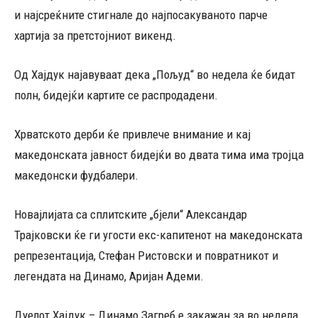
и најсреќните стигнале до најпосакуваното парче
хартија за претстојниот викенд.
Од Хајдук најавуваат дека „Пољуд“ во недела ќе бидат
полн, бидејќи картите се распродадени.
Хрватското дерби ќе привлече внимание и кај
македонската јавност бидејќи во двата тима има тројца
македонски фудбалери.
Новајлијата са сплитските „бјели“ Александар
Трајковски ќе ги угости екс-капитенот на македонската
репрезентација, Стефан Ристовски и повратникот и
легендата на Динамо, Аријан Адеми.
Дуелот Хајдук – Динамо Загреб е закажан за во недела