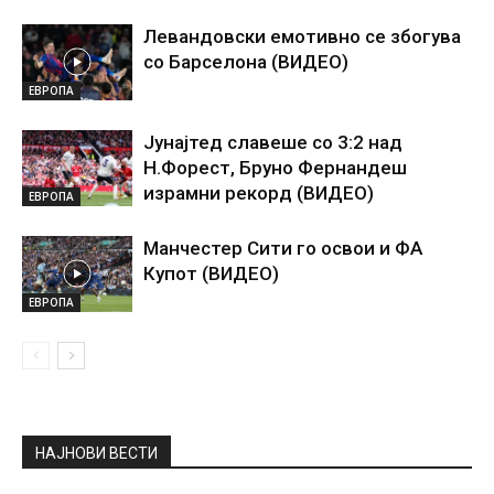
Левандовски емотивно се збогува
со Барселона (ВИДЕО)
ЕВРОПА
Јунајтед славеше со 3:2 над
Н.Форест, Бруно Фернандеш
израмни рекорд (ВИДЕО)
ЕВРОПА
Манчестер Сити го освои и ФА
Купот (ВИДЕО)
ЕВРОПА
НАЈНОВИ ВЕСТИ