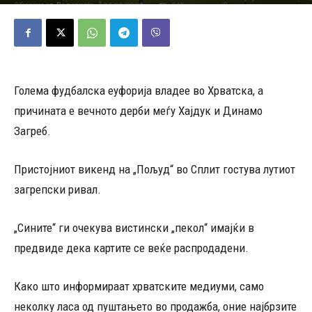
26/09/2023
545
Објавено од
Редакција
-
Голема фудбалска еуфорија владее во Хрватска, а
причината е вечното дерби меѓу Хајдук и Динамо
Загреб.
Пристојниот викенд на „Пољуд“ во Сплит гостува лутиот
загрепски ривал.
„Сините“ ги очекува вистински „пекол“ имајќи в
предвиде дека картите се веќе распродадени.
Како што информираат хрватските медиуми, само
неколку ласа од пуштањето во продажба, оние најбрзите