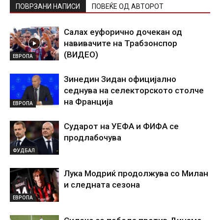
ПОВРЗАНИ НАПИСИ
ПОВЕЌЕ ОД АВТОРОТ
Салах еуфорично дочекан од
навивачите на Трабзонспор
(ВИДЕО)
ЕВРОПА
Зинедин Зидан официјално
седнува на селекторското столче
на Франција
ЕВРОПА
Сударот на УЕФА и ФИФА се
продлабочува
ФУДБАЛ
Лука Модриќ продолжува со Милан
и следната сезона
ЕВРОПА