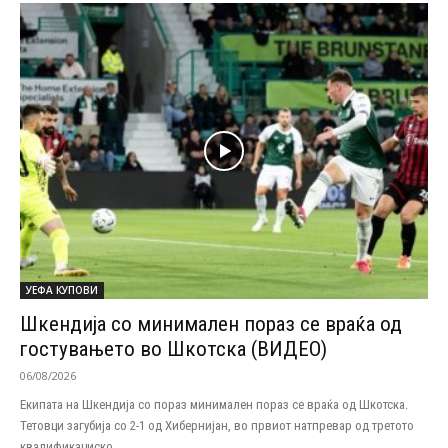
УЕФА КУПОВИ
Шкендија со минимален пораз се враќа од
гостувањето во Шкотска (ВИДЕО)
06/08/2026
Екипата на Шкендија со пораз минимален пораз се враќа од Шкотска.
Тетовци загубија со 2-1 од Хибернијан, во првиот натпревар од третото
квалификациско...