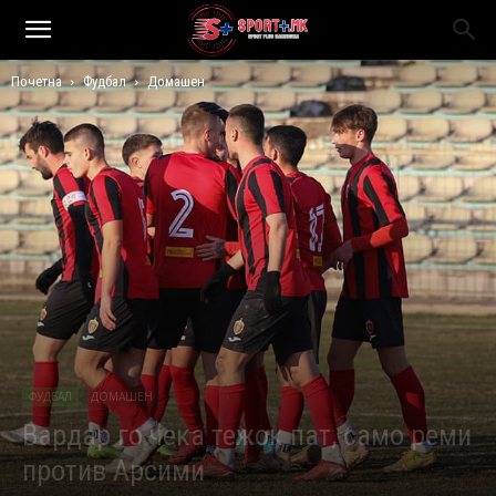
Почетна
Фудбал
Домашен
ФУДБАЛ
ДОМАШЕН
Вардар го чека тежок пат, само реми
против Арсими