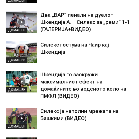
ДОМАШЕН
Два „ВАР“ пенали на дуелот
Шкендија А. – Силекс за „реми“ 1-1
(ГАЛЕРИЈА+ВИДЕО)
ДОМАШЕН
Силекс гостува на Чаир кај
Шкендија
ДОМАШЕН
Шкендија го заокружи
максималниот ефект на
домаќините во воденото коло на
ДОМАШЕН
ПМФЛ (ВИДЕО)
Силекс ја наполни мрежата на
Башкими (ВИДЕО)
ДОМАШЕН