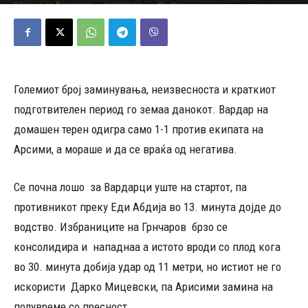
18/02/2023
498
Објавено од
Редакција
-
Големиот број заминувања, неизвесноста и краткиот
подготвителен период го земаа данокот. Вардар на
домашен терен одигра само 1-1 против екипата на
Арсими, а мораше и да се враќа од негатива.
Се почна лошо за Вардарци уште на стартот, па
противникот преку Еди Абдија во 13. минута дојде до
водство. Избраниците на Грнчаров брзо се
консолидира и нападнаа а истото вроди со плод кога
во 30. минута добија удар од 11 метри, но истиот не го
искористи Дарко Мицевски, па Арисими замина на
полувреме со пресност.