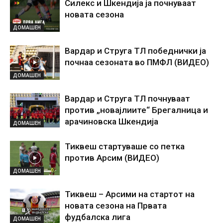
Силекс и Шкендија ја почнуваат
новата сезона
ДОМАШЕН
Вардар и Струга ТЛ победнички ја
почнаа сезоната во ПМФЛ (ВИДЕО)
ДОМАШЕН
Вардар и Струга ТЛ почнуваат
против „новајлиите“ Брегалница и
арачиновска Шкендија
ДОМАШЕН
Тиквеш стартуваше со петка
против Арсим (ВИДЕО)
ДОМАШЕН
Тиквеш – Арсими на стартот на
новата сезона на Првата
фудбалска лига
ДОМАШЕН