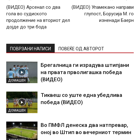
(ВИДЕО) Арсенал со два
(ВИДЕО) Упамекано направи
гола во судиското
глупост, Борусија М. го
продолжение на вториот дел
изненади Баерн
дојде до три бода
ПОВРЗАНИ НАПИСИ
ПОВЕЌЕ ОД АВТОРОТ
Брегалница ги израдува штипјани
на првата прволигашка победа
(ВИДЕО)
ДОМАШЕН
Тиквеш со уште една убедлива
победа (ВИДЕО)
ДОМАШЕН
Во ПМФЛ денеска два натпревар,
оној во Штип во вечерниот термин