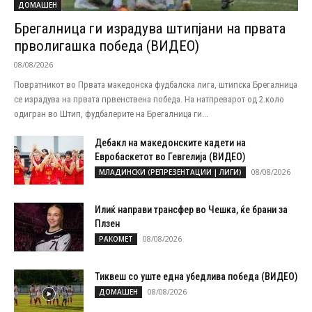
ДОМАШЕН
Брегалница ги израдува штипјани на првата
прволигашка победа (ВИДЕО)
08/08/2026
Повратникот во Првата македонска фудбалска лига, штипска Брегалница
се израдува на првата првенствена победа. На натпреварот од 2.коло
одигран во Штип, фудбалерите на Брегалница ги...
Дебакл на македонските кадети на
Евробаскетот во Гевгелија (ВИДЕО)
08/08/2026
МЛАДИНСКИ (РЕПРЕЗЕНТАЦИИ | ЛИГИ)
Илиќ направи трансфер во Чешка, ќе брани за
Плзен
08/08/2026
РАКОМЕТ
Тиквеш со уште една убедлива победа (ВИДЕО)
08/08/2026
ДОМАШЕН