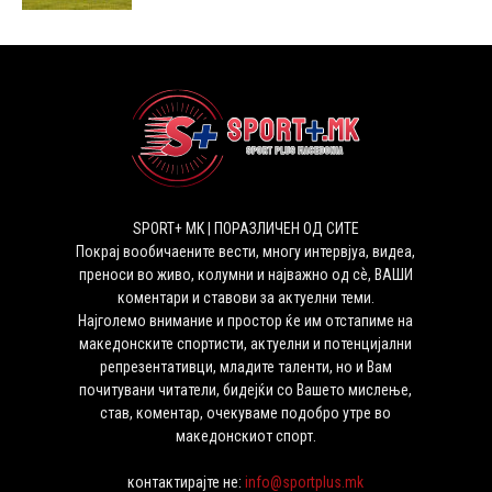
SPORT+ MK | ПОРАЗЛИЧЕН ОД СИТЕ
Покрај вообичаените вести, многу интервјуа, видеа,
преноси во живо, колумни и најважно од сѐ, ВАШИ
коментари и ставови за актуелни теми.
Најголемо внимание и простор ќе им отстапиме на
македонските спортисти, актуелни и потенцијални
репрезентативци, младите таленти, но и Вам
почитувани читатели, бидејќи со Вашето мислење,
став, коментар, очекуваме подобро утре во
македонскиот спорт.
контактирајте не:
info@sportplus.mk