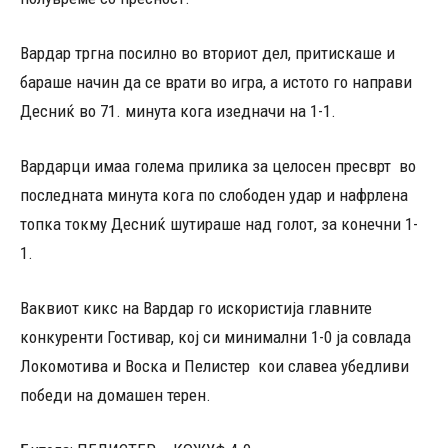
Вардар тргна посилно во вториот дел, притискаше и
бараше начин да се врати во игра, а истото го направи
Десниќ во 71. минута кога изедначи на 1-1.
Вардарци имаа голема прилика за целосен пресврт во
последната минута кога по слободен удар и нафрлена
топка токму Десниќ шутираше над голот, за конечни 1-
1.
Ваквиот кикс на Вардар го искористија главните
конкуренти Гостивар, кој си минимални 1-0 ја совлада
Локомотива и Воска и Пелистер кои славеа убедливи
победи на домашен терен.