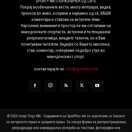
SPORT+ MK | ПОРАЗЛИЧЕН ОД СИТЕ
Покрај вообичаените вести, многу интервјуа, видеа,
преноси во живо, колумни и најважно од сѐ, ВАШИ
коментари и ставови за актуелни теми.
Најголемо внимание и простор ќе им отстапиме на
македонските спортисти, актуелни и потенцијални
репрезентативци, младите таленти, но и Вам
почитувани читатели, бидејќи со Вашето мислење,
став, коментар, очекуваме подобро утре во
македонскиот спорт.
контактирајте не:
info@sportplus.mk
© 2026 Спорт Плус МК - Содржините на SportPlus.mk се заштитени со Законот
за авторското право и сродните права. За секоја форма на распространување,
репродукција или комерцијална употреба на текстови, фотографии или