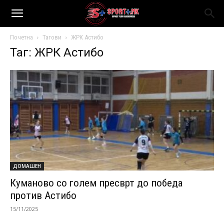
Почетна
Тагови
ЖРК Астибо
Таг: ЖРК Астибо
ДОМАШЕН
Куманово со голем пресврт до победа
против Астибо
15/11/2025