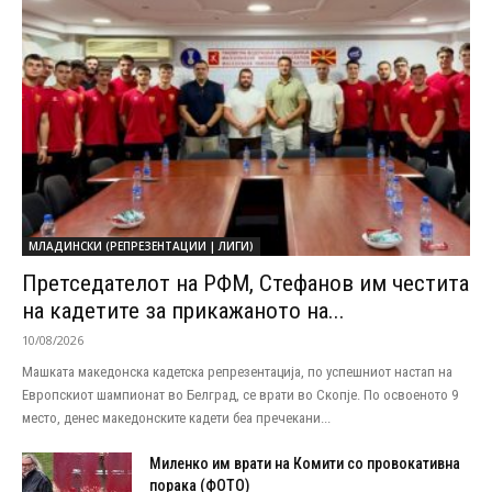
МЛАДИНСКИ (РЕПРЕЗЕНТАЦИИ | ЛИГИ)
Претседателот на РФМ, Стефанов им честита
на кадетите за прикажаното на...
10/08/2026
Машката македонска кадетска репрезентација, по успешниот настап на
Европскиот шампионат во Белград, се врати во Скопје. По освоеното 9
место, денес македонските кадети беа пречекани...
Миленко им врати на Комити со провокативна
порака (ФОТО)