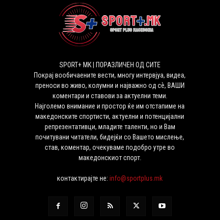
SPORT+ MK | ПОРАЗЛИЧЕН ОД СИТЕ
Покрај вообичаените вести, многу интервјуа, видеа,
преноси во живо, колумни и најважно од сѐ, ВАШИ
коментари и ставови за актуелни теми.
Најголемо внимание и простор ќе им отстапиме на
македонските спортисти, актуелни и потенцијални
репрезентативци, младите таленти, но и Вам
почитувани читатели, бидејќи со Вашето мислење,
став, коментар, очекуваме подобро утре во
македонскиот спорт.
контактирајте не:
info@sportplus.mk