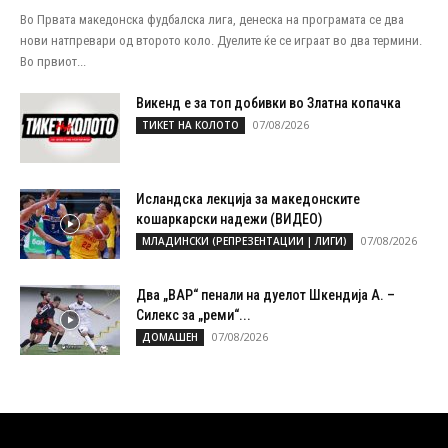
Во Првата македонска фудбалска лига, денеска на програмата се два
нови натпревари од второто коло. Дуелите ќе се играат во два термини.
Во првиот...
Викенд е за топ добивки во Златна копачка
07/08/2026
ТИКЕТ НА КОЛОТО
Исландска лекција за македонските
кошаркарски надежи (ВИДЕО)
07/08/2026
МЛАДИНСКИ (РЕПРЕЗЕНТАЦИИ | ЛИГИ)
Два „ВАР“ пенали на дуелот Шкендија А. –
Силекс за „реми“...
07/08/2026
ДОМАШЕН