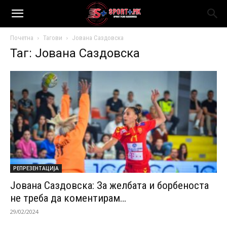
Почетна
Тагови
Јована Саздовска
Таг: Јована Саздовска
РЕПРЕЗЕНТАЦИЈА
Јована Саздовска: За желбата и борбеноста
не треба да коментирам…
29/02/2024