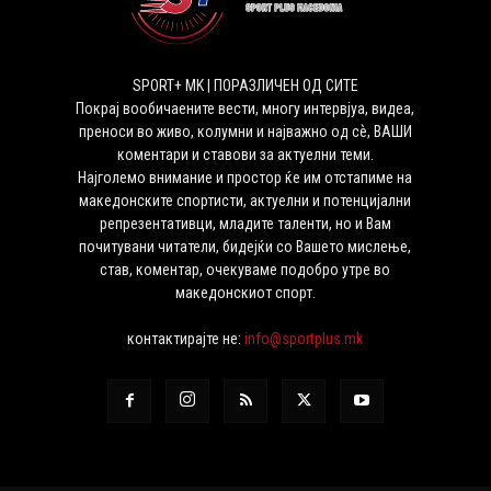
SPORT+ MK | ПОРАЗЛИЧЕН ОД СИТЕ
Покрај вообичаените вести, многу интервјуа, видеа,
преноси во живо, колумни и најважно од сѐ, ВАШИ
коментари и ставови за актуелни теми.
Најголемо внимание и простор ќе им отстапиме на
македонските спортисти, актуелни и потенцијални
репрезентативци, младите таленти, но и Вам
почитувани читатели, бидејќи со Вашето мислење,
став, коментар, очекуваме подобро утре во
македонскиот спорт.
контактирајте не:
info@sportplus.mk