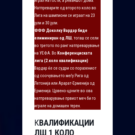
играл на гости, а реваншот дома.
Натпреварите од второто коло во
Лига на шампиони се играат на 23
јули и 30 јули.
⚽⚽⚽
Доколку Вардар биде
елиминиран од ЛШ
, тогаш се сели
во третото по ранг натпреварување
на УЕФА. Во
Конференциската
лига (2.коло квалификации)
Вардар ќе се судри со поразениот
од соочувањето меѓу Рига од
Летонија или Арарат-Ерменија од
Ерменија. Црвено-црните во ова
натпреварување првиот меч би го
играле на домашен терен.
К
ВАЛИФИКАЦИИ
ЛШ 1 КОЛО