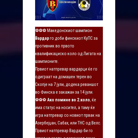
⚽⚽⚽ Македонскиот шампион
Вардар
го доби финскиот КуПС за
противник во првото
квалификациско коло од Лигата на
шампионите.
Првиот натпревар вардарци ќе го
одиграат на домашен терен во
Скопје на 7 јули, додека реваншот
во Финска е закажан за 14 јули.
⚽⚽⚽
Ако помине во 2.коло
, ќе
има статус на носител, а таму ќе
игра натпревар со новиот првак на
Азербејџан, Сабах, или ТНС од Велс.
Првиот натпревар Вардар би го