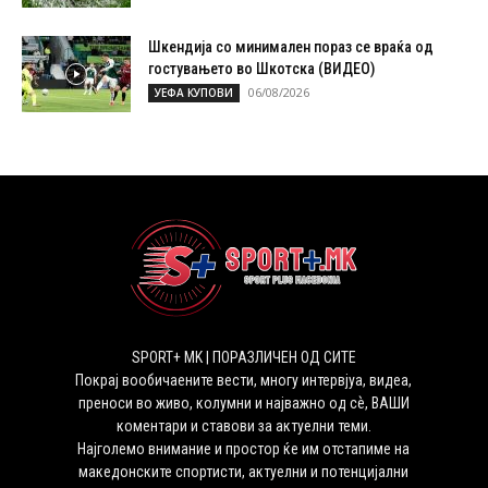
Шкендија со минимален пораз се враќа од
гостувањето во Шкотска (ВИДЕО)
06/08/2026
УЕФА КУПОВИ
SPORT+ MK | ПОРАЗЛИЧЕН ОД СИТЕ
Покрај вообичаените вести, многу интервјуа, видеа,
преноси во живо, колумни и најважно од сѐ, ВАШИ
коментари и ставови за актуелни теми.
Најголемо внимание и простор ќе им отстапиме на
македонските спортисти, актуелни и потенцијални