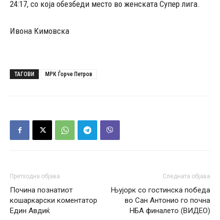
24:17, со која обезбеди место во женската Супер лига.
Ивона Кимовска
ТАГОВИ
МРК Ѓорче Петров
Претходна објава
Следната објава
Почина познатиот
Њујорк со гостинска победа
кошаркарски коментатор
во Сан Антонио го почна
Един Авдиќ
НБА финалето (ВИДЕО)