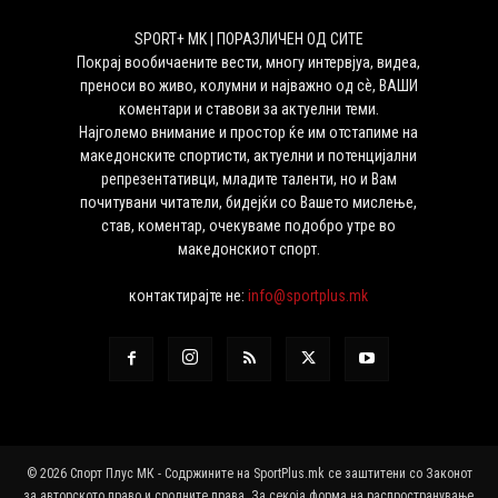
SPORT+ MK | ПОРАЗЛИЧЕН ОД СИТЕ
Покрај вообичаените вести, многу интервјуа, видеа,
преноси во живо, колумни и најважно од сѐ, ВАШИ
коментари и ставови за актуелни теми.
Најголемо внимание и простор ќе им отстапиме на
македонските спортисти, актуелни и потенцијални
репрезентативци, младите таленти, но и Вам
почитувани читатели, бидејќи со Вашето мислење,
став, коментар, очекуваме подобро утре во
македонскиот спорт.
контактирајте не:
info@sportplus.mk
© 2026 Спорт Плус МК - Содржините на SportPlus.mk се заштитени со Законот
за авторското право и сродните права. За секоја форма на распространување,