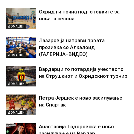
Охрид ги почна подготовките за
новата сезона
ДОМАШЕН
Лазаров ја направи првата
прозивка со Алкалоид
(ГАЛЕРИЈА+ВИДЕО)
ДОМАШЕН
Вардарци го потврдија учеството
на Струшкиот и Охридскиот турнир
ДОМАШЕН
Петра Јершек е ново засилување
на Спартак
ДОМАШЕН
Анастасија Тодоровска е ново
засилување на Вардар