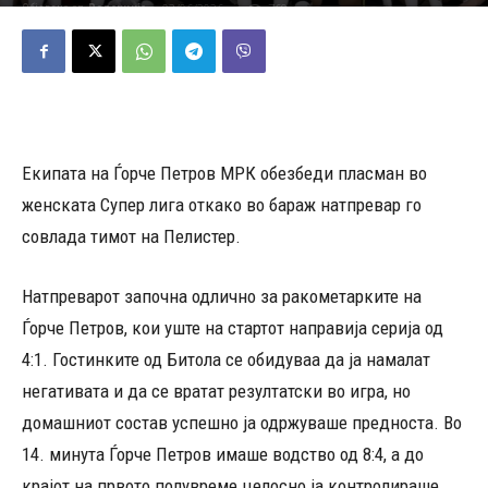
03/06/2026
769
Објавено од
Редакција
-
Екипата на Ѓорче Петров МРК обезбеди пласман во
женската Супер лига откако во бараж натпревар го
совлада тимот на Пелистер.
Натпреварот започна одлично за ракометарките на
Ѓорче Петров, кои уште на стартот направија серија од
4:1. Гостинките од Битола се обидуваа да ја намалат
негативата и да се вратат резултатски во игра, но
домашниот состав успешно ја одржуваше предноста. Во
14. минута Ѓорче Петров имаше водство од 8:4, а до
крајот на првото полувреме целосно ја контролираше