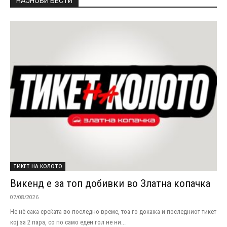
НАЈНОВИ ВЕСТИ
ТИКЕТ НА КОЛОТО
Викенд е за топ добивки во Златна копачка
07/08/2026
Не нѐ сака среќата во последно време, тоа го докажа и последниот тикет
кој за 2 пара, со по само еден гол не ни...