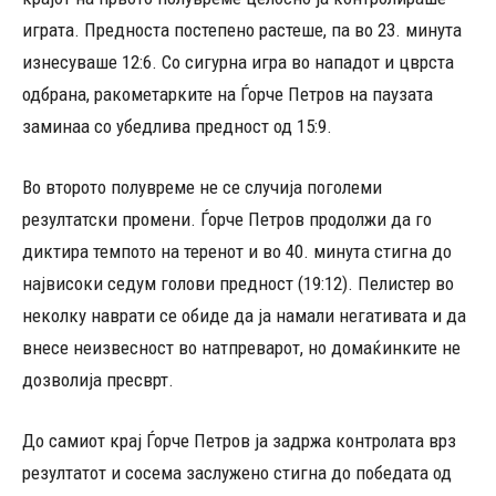
играта. Предноста постепено растеше, па во 23. минута
изнесуваше 12:6. Со сигурна игра во нападот и цврста
одбрана, ракометарките на Ѓорче Петров на паузата
заминаа со убедлива предност од 15:9.
Во второто полувреме не се случија поголеми
резултатски промени. Ѓорче Петров продолжи да го
диктира темпото на теренот и во 40. минута стигна до
највисоки седум голови предност (19:12). Пелистер во
неколку наврати се обиде да ја намали негативата и да
внесе неизвесност во натпреварот, но домаќинките не
дозволија пресврт.
До самиот крај Ѓорче Петров ја задржа контролата врз
резултатот и сосема заслужено стигна до победата од