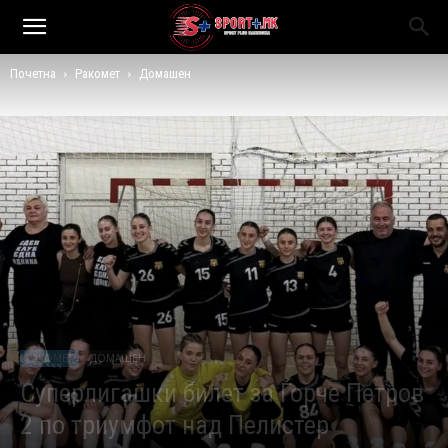
Почетна
Ракомет
Домашен
РАКОМЕТ
ДОМАШЕН
Суперлигашки билет за Ѓорче Петров
2 по триумфот над Пелистер