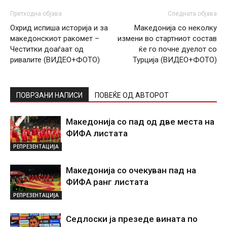
Претходна објава
Следната објава
Охрид испиша историја и за
Македонија со неколку
македонскиот ракомет –
измени во стартниот состав
Честитки доаѓаат од
ќе го почне дуелот со
ривалите (ВИДЕО+ФОТО)
Турција (ВИДЕО+ФОТО)
ПОВРЗАНИ НАПИСИ
ПОВЕЌЕ ОД АВТОРОТ
Македонија со пад од две места на
ФИФА листата
РЕПРЕЗЕНТАЦИЈА
Македонија со очекуван пад на
ФИФА ранг листата
РЕПРЕЗЕНТАЦИЈА
Седлоски ја презеде вината по