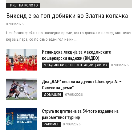
ТИКЕТ НА КОЛОТО
Викенд е за топ добивки во Златна копачка
07/08/2026
Не нѐ сака среќата во последно време, тоа го докажа и последниот тикет
кој за 2 пара, со по само еден гол не ни...
Исландска лекција за македонските
кошаркарски надежи (ВИДЕО)
07/08/2026
МЛАДИНСКИ (РЕПРЕЗЕНТАЦИИ | ЛИГИ)
Два „ВАР“ пенали на дуелот Шкендија А. –
Силекс за „реми“...
07/08/2026
ДОМАШЕН
Струга подготвена за 54-тото издание на
ракометниот турнир
07/08/2026
РАКОМЕТ