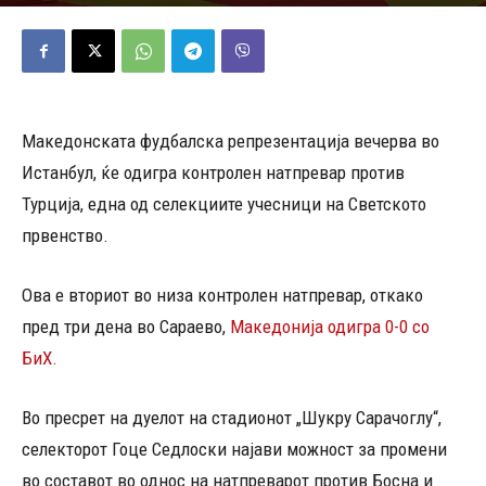
01/06/2026
506
Објавено од
Д.Т.
-
Македонската фудбалска репрезентација вечерва во
Истанбул, ќе одигра контролен натпревар против
Турција, една од селекциите учесници на Светското
првенство.
Ова е вториот во низа контролен натпревар, откако
пред три дена во Сараево,
Македонија одигра 0-0 со
БиХ.
Во пресрет на дуелот на стадионот „Шукру Сарачоглу“,
селекторот Гоце Седлоски најави можност за промени
во составот во однос на натпреварот против Босна и