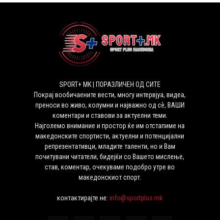
SPORT+ MK | ПОРАЗЛИЧЕН ОД СИТЕ
Покрај вообичаените вести, многу интервјуа, видеа,
преноси во живо, колумни и најважно од сѐ, ВАШИ
коментари и ставови за актуелни теми.
Најголемо внимание и простор ќе им отстапиме на
македонските спортисти, актуелни и потенцијални
репрезентативци, младите таленти, но и Вам
почитувани читатели, бидејќи со Вашето мислење,
став, коментар, очекуваме подобро утре во
македонскиот спорт.
контактирајте не:
info@sportplus.mk