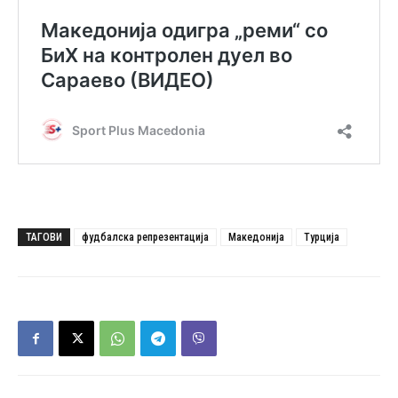
ТАГОВИ
фудбалска репрезентација
Македонија
Турција