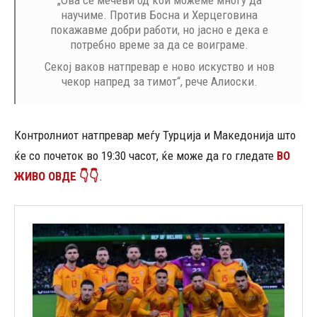
„Ова се мечеви од кои можеме многу да
научиме. Против Босна и Херцеговина
покажавме добри работи, но јасно е дека е
потребно време за да се воиграме.
Секој ваков натпревар е ново искуство и нов
чекор напред за тимот“, рече Алиоски.
Контролниот натпревар меѓу Турција и Македонија што
ќе со почеток во 19:30 часот, ќе може да го гледате
ВО
ЖИВО ОВДЕ 👇👇
.