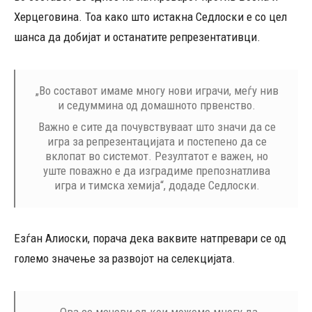
Херцеговина. Тоа како што истакна Седлоски е со цел
шанса да добијат и останатите репрезентативци.
„Во составот имаме многу нови играчи, меѓу нив
и седуммина од домашното првенство.
Важно е сите да почувствуваат што значи да се
игра за репрезентацијата и постепено да се
вклопат во системот. Резултатот е важен, но
уште поважно е да изградиме препознатлива
игра и тимска хемија“, додаде Седлоски.
Езѓан Алиоски, порача дека ваквите натпревари се од
големо значење за развојот на селекцијата.