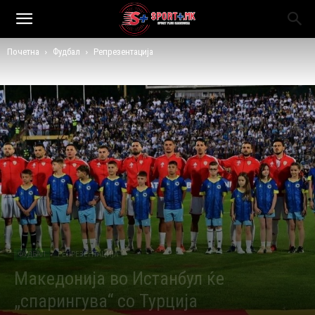
Почетна
Фудбал
Репрезентација
ФУДБАЛ
РЕПРЕЗЕНТАЦИЈА
Македонија во Истанбул ќе
„спарингува“ со Турција