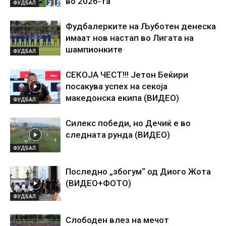
во 2026-та
ФУДБАЛ
Фудбалерките на Љуботен денеска
имаат нов настап во Лигата на
шампионките
ФУДБАЛ
СЕКОЈА ЧЕСТ!!! Јетон Беќири
посакува успех на секоја
македонска екипа (ВИДЕО)
ФУДБАЛ
Силекс победи, но Дечиќ е во
следната рунда (ВИДЕО)
ФУДБАЛ
Последно „збогум“ од Диого Жота
(ВИДЕО+ФОТО)
ФУДБАЛ
Слободен влез на мечот