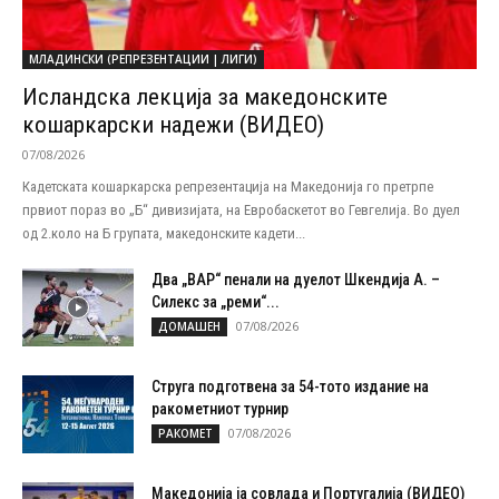
МЛАДИНСКИ (РЕПРЕЗЕНТАЦИИ | ЛИГИ)
Исландска лекција за македонските
кошаркарски надежи (ВИДЕО)
07/08/2026
Кадетската кошаркарска репрезентација на Македонија го претрпе
првиот пораз во „Б“ дивизијата, на Евробаскетот во Гевгелија. Во дуел
од 2.коло на Б групата, македонските кадети...
Два „ВАР“ пенали на дуелот Шкендија А. –
Силекс за „реми“...
07/08/2026
ДОМАШЕН
Струга подготвена за 54-тото издание на
ракометниот турнир
07/08/2026
РАКОМЕТ
Македонија ја совлада и Португалија (ВИДЕО)