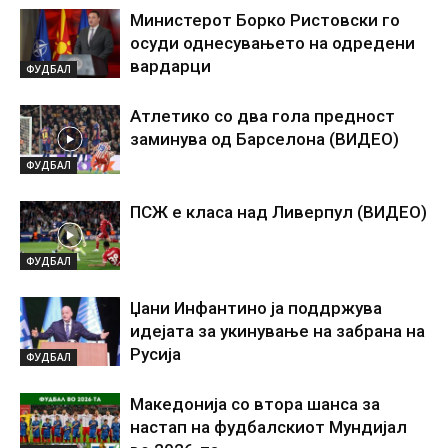
Министерот Борко Ристовски го
осуди однесувањето на одредени
вардарци
ФУДБАЛ
Атлетико со два гола предност
заминува од Барселона (ВИДЕО)
ФУДБАЛ
ПСЖ е класа над Ливерпул (ВИДЕО)
ФУДБАЛ
Џани Инфантино ја поддржува
идејата за укинување на забрана на
Русија
ФУДБАЛ
Македонија со втора шанса за
настап на фудбалскиот Мундијал