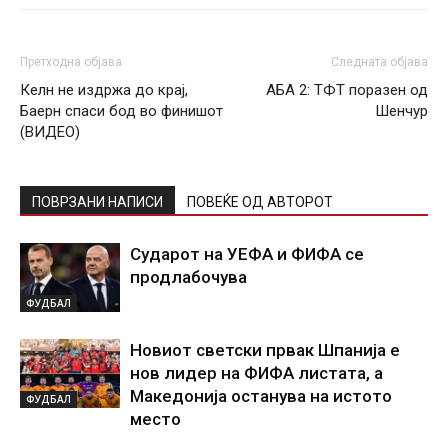
Претходна објава
Следната објава
Келн не издржа до крај,
АБА 2: ТФТ поразен од
Баерн спаси бод во финишот
Шенчур
(ВИДЕО)
ПОВРЗАНИ НАПИСИ
ПОВЕЌЕ ОД АВТОРОТ
Сударот на УЕФА и ФИФА се
продлабочува
ФУДБАЛ
Новиот светски првак Шпанија е
нов лидер на ФИФА листата, а
Македонија останува на истото
ФУДБАЛ
место