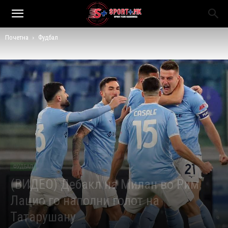
Почетна
Фудбал
ФУДБАЛ
(ВИДЕО) Дебакл на Милан во Рим,
Лацио го наполни голот на
Татарушану