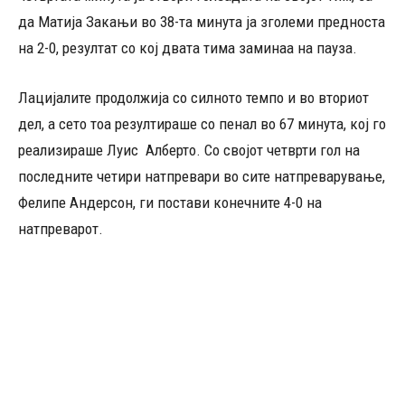
да Матија Закањи во 38-та минута ја зголеми предноста
на 2-0, резултат со кој двата тима заминаа на пауза.
Лацијалите продолжија со силното темпо и во вториот
дел, а сето тоа резултираше со пенал во 67 минута, кој го
реализираше Луис Алберто. Со својот четврти гол на
последните четири натпревари во сите натпреварување,
Фелипе Андерсон, ги постави конечните 4-0 на
натпреварот.