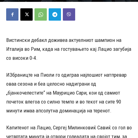
24/01/2023
489
Објавено од
Редакција
-
Вистински дебакл доживеа актуелниот шампион на
Италија во Рим, када на гостувањето кај Лацио загубија
со високи 0-4.
ИЗбраницте на Пиоли го одиграа најлошиот натпревар
оваа сезона и беа целосно надиграни од
„бјанкочелестите“ на Маурицио Сари, кои од самиот
почеток влегоа со силно темпо и во текот на сите 90
минути имаа апсолутна доминација на теренот.
Капитенот на Лацио, Сергеј Милинковиќ Савиќ со гол во
четвртата минута ја отвори голеадата на својот тим, за