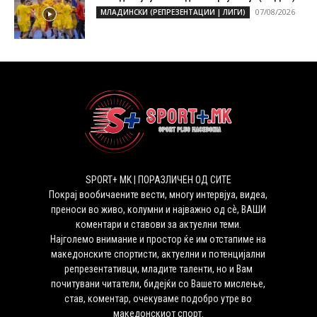
07/08/2026
МЛАДИНСКИ (РЕПРЕЗЕНТАЦИИ | ЛИГИ)
SPORT+ MK | ПОРАЗЛИЧЕН ОД СИТЕ
Покрај вообичаените вести, многу интервјуа, видеа,
преноси во живо, колумни и најважно од сѐ, ВАШИ
коментари и ставови за актуелни теми.
Најголемо внимание и простор ќе им отстапиме на
македонските спортисти, актуелни и потенцијални
репрезентативци, младите таленти, но и Вам
почитувани читатели, бидејќи со Вашето мислење,
став, коментар, очекуваме подобро утре во
македонскиот спорт.