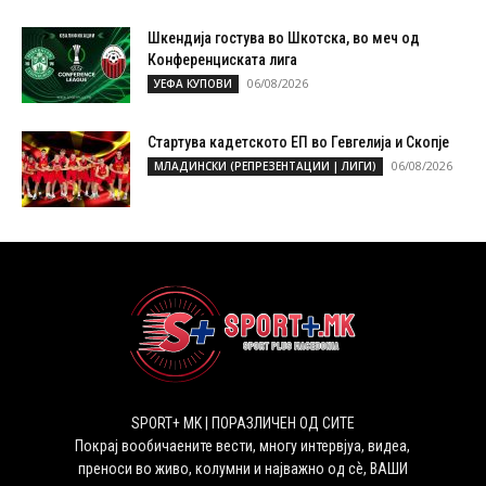
Шкендија гостува во Шкотска, во меч од
Конференциската лига
06/08/2026
УЕФА КУПОВИ
Стартува кадетското ЕП во Гевгелија и Скопје
06/08/2026
МЛАДИНСКИ (РЕПРЕЗЕНТАЦИИ | ЛИГИ)
SPORT+ MK | ПОРАЗЛИЧЕН ОД СИТЕ
Покрај вообичаените вести, многу интервјуа, видеа,
преноси во живо, колумни и најважно од сѐ, ВАШИ