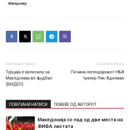
Македонија
Претходна објава
Следната објава
Турција е велесила за
Почина легендарниот НБА
Македонија во фудбал
тренер Рик Аделман
(ВИДЕО)
ПОВРЗАНИ НАПИСИ
ПОВЕЌЕ ОД АВТОРОТ
Македонија со пад од две места на
ФИФА листата