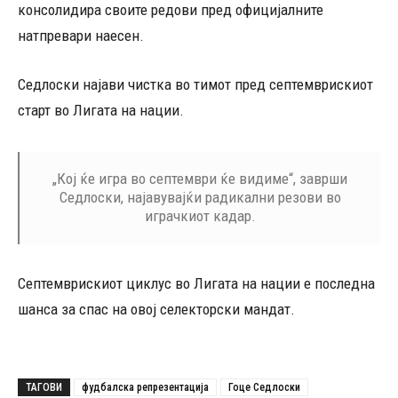
консолидира своите редови пред официјалните
натпревари наесен.
Седлоски најави чистка во тимот пред септемврискиот
старт во Лигата на нации.
„Кој ќе игра во септември ќе видиме“, заврши
Седлоски, најавувајќи радикални резови во
играчкиот кадар.
Септемврискиот циклус во Лигата на нации е последна
шанса за спас на овој селекторски мандат.
ТАГОВИ
фудбалска репрезентација
Гоце Седлоски