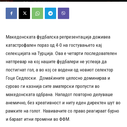
02/06/2026
602
Објавено од
Д.Т.
-
Македонската фудбалска репрезентација доживеа
катастрофален пораз од 4-0 на гостувањето кај
селекцијата на Турција. Ова е четврти последователен
натпревар на кој нашите фудбалери не успеаја да
постигнат гол, а во кој се водени од новиот селектор
Гоце Седлоски. Домаќините целосно доминираа и
сурово ги казнија сите аматерски пропусти во
македонската одбрана. Нападот повторно делуваше
анемично, без креативност и ниту еден директен шут во
рамките на голот. Навивачите со право реагираат бурно
и бараат итни промени во ФФМ.