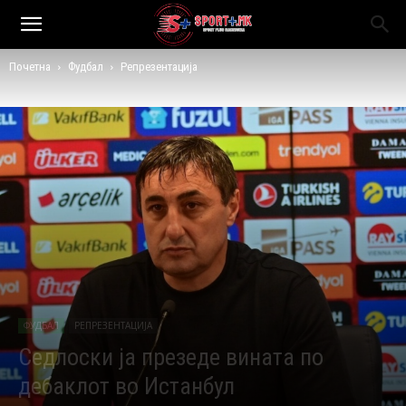
Почетна
Фудбал
Репрезентација
ФУДБАЛ
РЕПРЕЗЕНТАЦИЈА
Седлоски ја презеде вината по
дебаклот во Истанбул