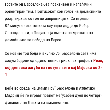
Гостите од Барселона беа поактивен и напаѓачки
ориентиран тим. Притисокот кон голот на домаќините
резултираше со гол во завршницата. Се играше
87.минута кога топката случајно дојде до Роберт
Левандовски, а Полјакот ја смести во мрежата на
домаќините за победа на Барса.
Со новите три бода и вкупно 76, Барселона сега има
седум бодови од единствениот ривал за трофејот
Реал,
кој денеска загуби на гостувањето кај Мајорка со 2-
1
.
Веќе во среда, на „Камп Ноу“ Барселона и Атлетико
Мадрид ќе го играат првиот меѓусебен дуел во четврт-
финалето на Лигата на шампионите.