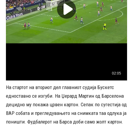
На стартот на вториот дел главниот судија Бускетс
едноставно се изгуби. На Џерард Мартин од Барселона
децидно му покажа црвен картон. Сепак по сугестија од
ВАР собата и прегледувањето на снимката таа одлука ја
поништи. Фудбалерот на Барса доби само жолт картон.