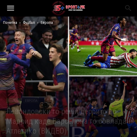
Почетна
Фудбал
Европа
ФУДБАЛ
ЕВРОПА
Левандовски го реши дербито во
Мадрид каде Барселона го совлада
Атлетико (ВИДЕО)