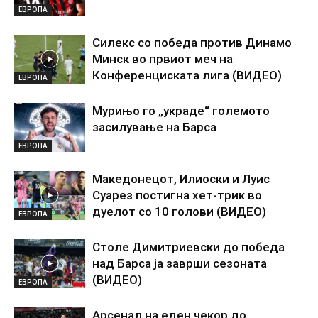
ЕВРОПА
Силекс со победа против Динамо
Минск во првиот меч на
Конференциската лига (ВИДЕО)
ЕВРОПА
Мурињо го „украде“ големото
засилување на Барса
ЕВРОПА
Македонецот, Илиоски и Луис
Суарез постигна хет-трик во
дуелот со 10 голови (ВИДЕО)
ЕВРОПА
Столе Димитриевски до победа
над Барса ја заврши сезоната
(ВИДЕО)
ЕВРОПА
Арсенал на еден чекор до