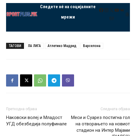
Следете нé на социјалните
Facebook
Instagram
X
YouTube
VK
Thre
мрежи
Mail
ТАГОВИ
ЛА ЛИГА
Атлетико Мадрид
Барселона
Претходна објава
Следната објава
Наковски волеј и Младост
Меси и Суарез постигна гол
УГД обезбедија полуфинале
на отворањето на новиот
стадион на Интер Мајами