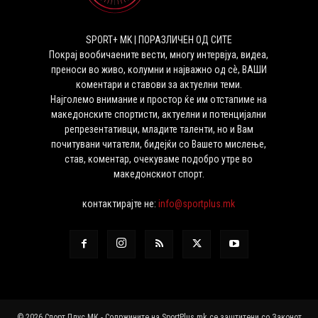
SPORT+ MK | ПОРАЗЛИЧЕН ОД СИТЕ
Покрај вообичаените вести, многу интервјуа, видеа,
преноси во живо, колумни и најважно од сѐ, ВАШИ
коментари и ставови за актуелни теми.
Најголемо внимание и простор ќе им отстапиме на
македонските спортисти, актуелни и потенцијални
репрезентативци, младите таленти, но и Вам
почитувани читатели, бидејќи со Вашето мислење,
став, коментар, очекуваме подобро утре во
македонскиот спорт.
контактирајте не:
info@sportplus.mk
© 2026 Спорт Плус МК - Содржините на SportPlus.mk се заштитени со Законот