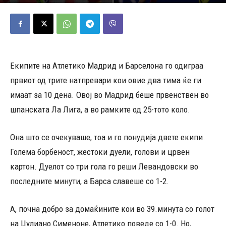
04/04/2026
857
Објавено од
Андреј Велјаноски
-
Екипите на Атлетико Мадрид и Барселона го одиграа
првиот од трите натпревари кои овие два тима ќе ги
имаат за 10 дена. Овој во Мадрид беше првенствен во
шпанската Ла Лига, а во рамките од 25-тото коло.
Она што се очекуваше, тоа и го понудија двете екипи.
Голема борбеност, жестоки дуели, голови и црвен
картон. Дуелот со три гола го реши Левандовски во
последните минути, а Барса славеше со 1-2.
А, почна добро за домаќините кои во 39.минута со голот
на Џулиано Сименоне, Атлетико поведе со 1-0. Но,