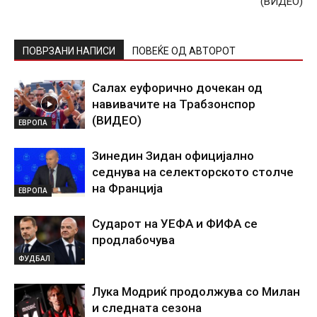
(ВИДЕО)
ПОВРЗАНИ НАПИСИ
ПОВЕЌЕ ОД АВТОРОТ
Салах еуфорично дочекан од
навивачите на Трабзонспор
(ВИДЕО)
ЕВРОПА
Зинедин Зидан официјално
седнува на селекторското столче
на Франција
ЕВРОПА
Сударот на УЕФА и ФИФА се
продлабочува
ФУДБАЛ
Лука Модриќ продолжува со Милан
и следната сезона