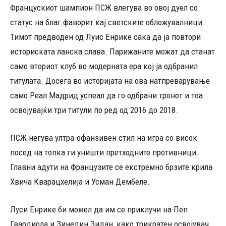
Францускиот шампион ПСЖ влегува во овој дуел со
статус на благ фаворит кај светските обложувалници.
Тимот предводен од Луис Енрике сака да ја повтори
историската ланска слава. Парижаните можат да станат
само вториот клуб во модерната ера кој ја одбранил
титулата. Досега во историјата на ова натпреварување
само Реал Мадрид успеал да го одбрани тронот и тоа
освојувајќи три титули по ред од 2016 до 2018.
ПСЖ негува ултра-офанзивен стил на игра со висок
посед на топка ги уништи претходните противници.
Главни адути на Французите се екстремно брзите крила
Хвича Кварацхелија и Усман Дембеле.
Луси Енрике би можел да им се приклучи на Пеп
Гвардиола и Зинедин Зидан, како трикратен освојувач