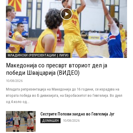
МЛАДИНСКИ (РЕПРЕЗЕНТАЦИИ | ЛИГИ)
Македонија со пресврт вториот дел ја
победи Швајцарија (ВИДЕО)
10/08/2026
Младата репрезентација на Македонија до 16 години, се израдува на
втората победа во Б дивизијата, на Евробаскетот во Гевгелија. Во дуел
од 4.коло од...
Сестрите Попови заедно во Гевгелија Југ
10/08/2026
ДОМАШЕН