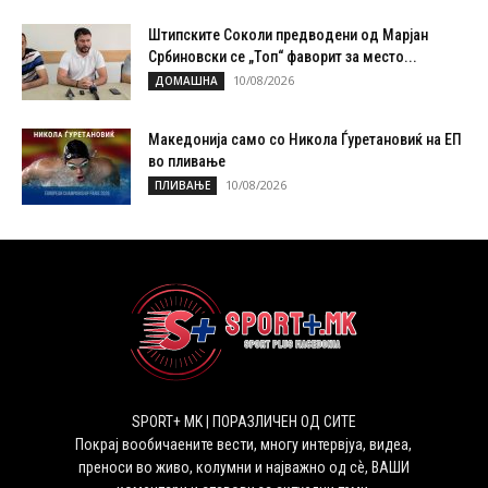
Штипските Соколи предводени од Марјан
Србиновски се „Топ“ фаворит за место...
10/08/2026
ДОМАШНА
Македонија само со Никола Ѓуретановиќ на ЕП
во пливање
10/08/2026
ПЛИВАЊЕ
SPORT+ MK | ПОРАЗЛИЧЕН ОД СИТЕ
Покрај вообичаените вести, многу интервјуа, видеа,
преноси во живо, колумни и најважно од сѐ, ВАШИ