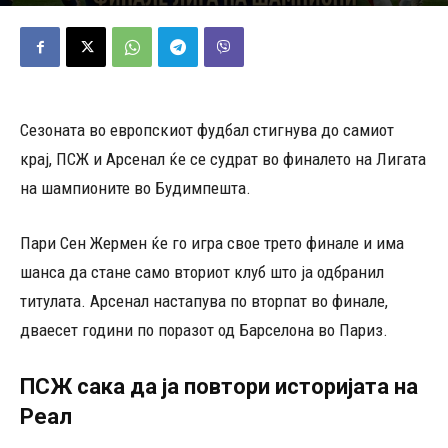
30/05/2026
513
Објавено од
Андреј Велјаноски
-
Сезоната во европскиот фудбал стигнува до самиот
крај, ПСЖ и Арсенал ќе се судрат во финалето на Лигата
на шампионите во Будимпешта.
Пари Сен Жермен ќе го игра свое трето финале и има
шанса да стане само вториот клуб што ја одбранил
титулата. Арсенал настапува по вторпат во финале,
дваесет години по поразот од Барселона во Париз.
ПСЖ сака да ја повтори историјата на
Реал