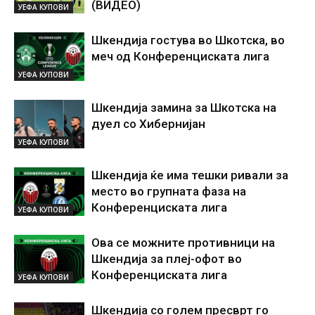
(ВИДЕО)
УЕФА КУПОВИ
Шкендија гостува во Шкотска, во
меч од Конференциската лига
УЕФА КУПОВИ
Шкендија замина за Шкотска на
дуел со Хибернијан
УЕФА КУПОВИ
Шкендија ќе има тешки ривали за
место во групната фаза на
Конференциската лига
УЕФА КУПОВИ
Ова се можните противници на
Шкендија за плеј-офот во
Конференциската лига
УЕФА КУПОВИ
Шкендија со голем пресврт го