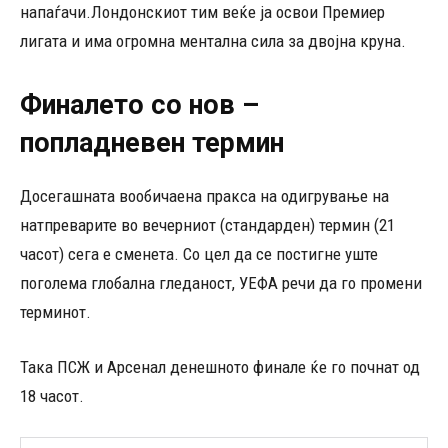
напаѓачи.Лондонскиот тим веќе ја освои Премиер
лигата и има огромна ментална сила за двојна круна.
Финалето со нов –
попладневен термин
Досегашната вообичаена пракса на одигрување на
натпреварите во вечерниот (стандарден) термин (21
часот) сега е сменета. Со цел да се постигне уште
поголема глобална гледаност, УЕФА речи да го промени
терминот.
Така ПСЖ и Арсенал денешното финале ќе го почнат од
18 часот.