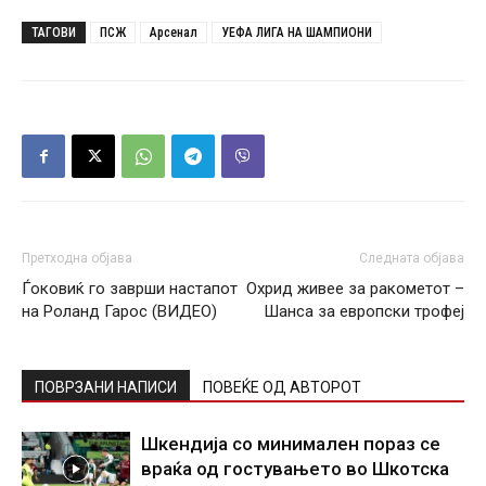
ТАГОВИ
ПСЖ
Арсенал
УЕФА ЛИГА НА ШАМПИОНИ
Претходна објава
Следната објава
Ѓоковиќ го заврши настапот
Охрид живее за ракометот –
на Роланд Гарос (ВИДЕО)
Шанса за европски трофеј
ПОВРЗАНИ НАПИСИ
ПОВЕЌЕ ОД АВТОРОТ
Шкендија со минимален пораз се
враќа од гостувањето во Шкотска