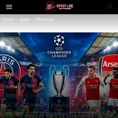
Почетна
Фудбал
УЕФА купови
ФУДБАЛ
УЕФА КУПОВИ
ПСЖ и Арсенал во „битка“ за
европскиот шампионски трофеј