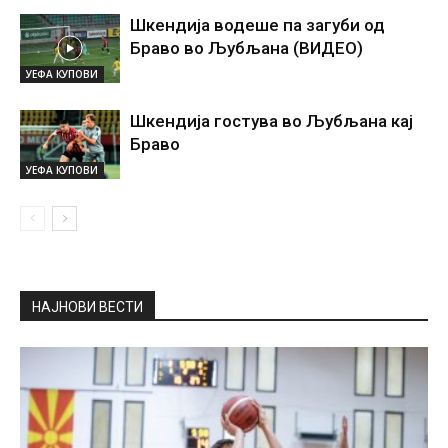
Шкендија водеше па загуби од
Браво во Љубљана (ВИДЕО)
УЕФА КУПОВИ
Шкендија гостува во Љубљана кај
Браво
УЕФА КУПОВИ
НАЈНОВИ ВЕСТИ