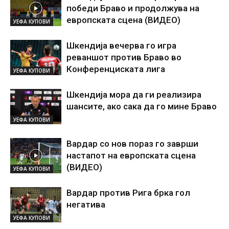
победи Браво и продолжува на
европската сцена (ВИДЕО)
УЕФА КУПОВИ
Шкендија вечерва го игра
реваншот против Браво во
Конференциската лига
УЕФА КУПОВИ
Шкендија мора да ги реализира
шансите, ако сака да го мине Браво
УЕФА КУПОВИ
Вардар со нов пораз го заврши
настапот на европската сцена
(ВИДЕО)
УЕФА КУПОВИ
Вардар против Рига брка гол
негатива
УЕФА КУПОВИ