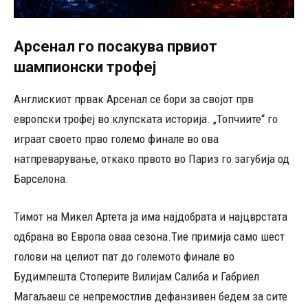
Арсенал го посакува првиот
шампионски трофеј
Англискиот првак Арсенал се бори за својот прв
европски трофеј во клупската историја. „Топчиите“ го
играат своето прво големо финале во ова
натпреварување, откако првото во Париз го загубија од
Барселона.
Тимот на Микел Артета ја има најдобрата и најцврстата
одбрана во Европа оваа сезона.Тие примија само шест
голови на целиот пат до големото финале во
Будимпешта.Стоперите Вилијам Салиба и Габриел
Магаљаеш се непремостлив дефанзивен бедем за сите