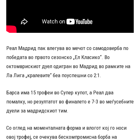
Реал Мадрид пак влегува во мечот со самодоверба по
победата во првото сезонско „Ел Класико“. Во
октомврискиот дуел одигран во Мадрид во рамките на
Ла Лига „кралевите“ беа поуспешни со 2:1.
Барса има 15 трофеи во Супер купот, а Реал два
помалку, но резултатот во финалето е 7-3 во меѓусебните
дуели за мадридскиот тим.
Со оглед на моменталната форма и влогот кој го носи
овој трофеј, се очекува бескомпромисна борба на