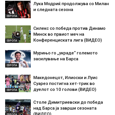
Лука Модриќ продолжува со Милан
и следната сезона
ЕВРОПА
Силекс со победа против Динамо
Минск во првиот меч на
Конференциската лига (ВИДЕО)
ЕВРОПА
Мурињо го „украде“ големото
засилување на Барса
ЕВРОПА
Македонецот, Илиоски и Луис
Суарез постигна хет-трик во
дуелот со 10 голови (ВИДЕО)
ЕВРОПА
Столе Димитриевски до победа
над Барса ја заврши сезоната
(ВИДЕО)
ЕВРОПА