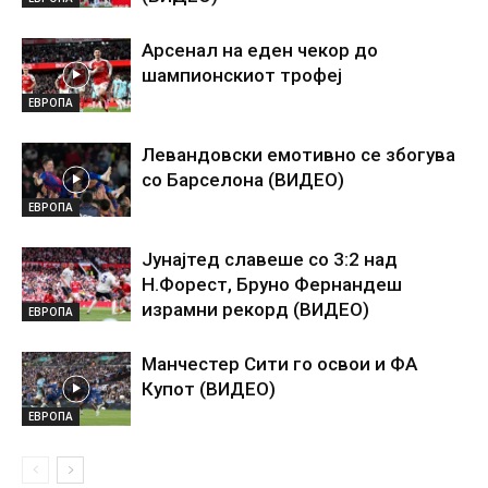
Арсенал на еден чекор до
шампионскиот трофеј
ЕВРОПА
Левандовски емотивно се збогува
со Барселона (ВИДЕО)
ЕВРОПА
Јунајтед славеше со 3:2 над
Н.Форест, Бруно Фернандеш
израмни рекорд (ВИДЕО)
ЕВРОПА
Манчестер Сити го освои и ФА
Купот (ВИДЕО)
ЕВРОПА