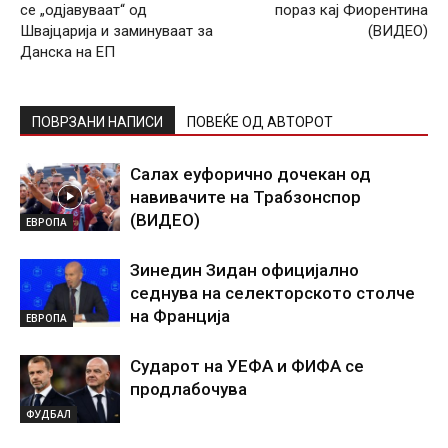
се „одјавуваат“ од
пораз кај Фиорентина
Швајцарија и заминуваат за
(ВИДЕО)
Данска на ЕП
ПОВРЗАНИ НАПИСИ
ПОВЕЌЕ ОД АВТОРОТ
Салах еуфорично дочекан од
навивачите на Трабзонспор
(ВИДЕО)
ЕВРОПА
Зинедин Зидан официјално
седнува на селекторското столче
на Франција
ЕВРОПА
Сударот на УЕФА и ФИФА се
продлабочува
ФУДБАЛ