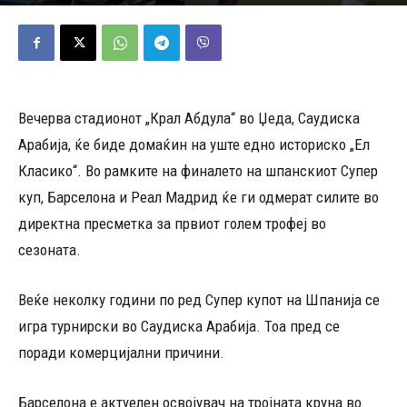
11/01/2026
978
Објавено од
Андреј Велјаноски
-
Вечерва стадионот „Крал Абдула“ во Џеда, Саудиска
Арабија, ќе биде домаќин на уште едно историско „Ел
Класико“. Во рамките на финалето на шпанскиот Супер
куп, Барселона и Реал Мадрид ќе ги одмерат силите во
директна пресметка за првиот голем трофеј во
сезоната.
Веќе неколку години по ред Супер купот на Шпанија се
игра турнирски во Саудиска Арабија. Тоа пред се
поради комерцијални причини.
Барселона е актуелен освојувач на тројната круна во