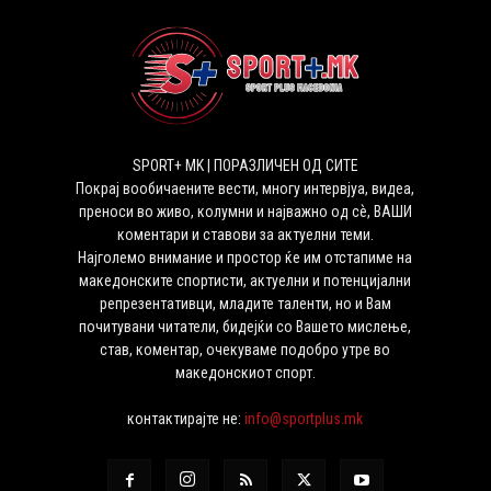
SPORT+ MK | ПОРАЗЛИЧЕН ОД СИТЕ
Покрај вообичаените вести, многу интервјуа, видеа,
преноси во живо, колумни и најважно од сѐ, ВАШИ
коментари и ставови за актуелни теми.
Најголемо внимание и простор ќе им отстапиме на
македонските спортисти, актуелни и потенцијални
репрезентативци, младите таленти, но и Вам
почитувани читатели, бидејќи со Вашето мислење,
став, коментар, очекуваме подобро утре во
македонскиот спорт.
контактирајте не:
info@sportplus.mk