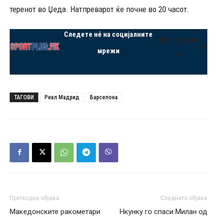
теренот во Џеда. Натпреварот ќе почне во 20 часот.
Следете нé на социјалните
Facebook
Instagram
X
YouTube
VK
Thre
мрежи
Mail
ТАГОВИ
Реал Мадрид
Барселона
Претходна објава
Следната објава
Македонските ракометари
Нкунку го спаси Милан од