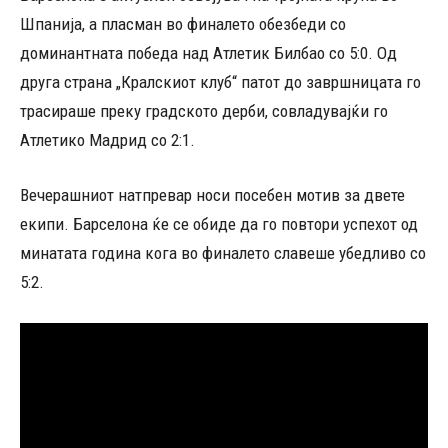
Шпанија, а пласман во финалето обезбеди со
доминантната победа над Атлетик Билбао со 5:0. Од
друга страна „Кралскиот клуб“ патот до завршницата го
трасираше преку градското дерби, совладувајќи го
Атлетико Мадрид со 2:1.
Вечерашниот натпревар носи посебен мотив за двете
екипи. Барселона ќе се обиде да го повтори успехот од
минатата година кога во финалето славеше убедливо со
5:2.