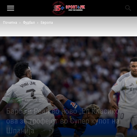
Почетна
Фудбал
Европа
ФУДБАЛ
ЕВРОПА
Барса и Реал во ново „Ел Класико“
ова за трофејот во Супер купот на
Шпанија