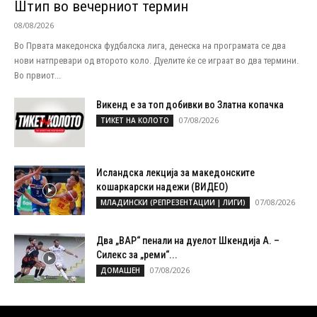
Штип во вечерниот термин
08/08/2026
Во Првата македонска фудбалска лига, денеска на програмата се два
нови натпревари од второто коло. Дуелите ќе се играат во два термини.
Во првиот...
Викенд е за топ добивки во Златна копачка
07/08/2026
ТИКЕТ НА КОЛОТО
Исландска лекција за македонските
кошаркарски надежи (ВИДЕО)
07/08/2026
МЛАДИНСКИ (РЕПРЕЗЕНТАЦИИ | ЛИГИ)
Два „ВАР“ пенали на дуелот Шкендија А. –
Силекс за „реми“...
07/08/2026
ДОМАШЕН