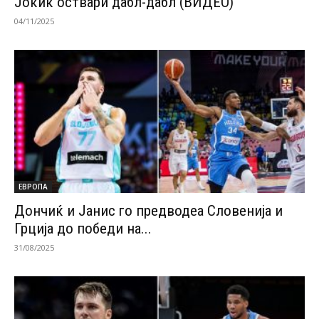
Јокиќ оствари дабл-дабл (ВИДЕО)
04/11/2025
ЕВРОПА
Дончиќ и Јанис го предводеа Словенија и
Грција до победи на...
31/08/2025