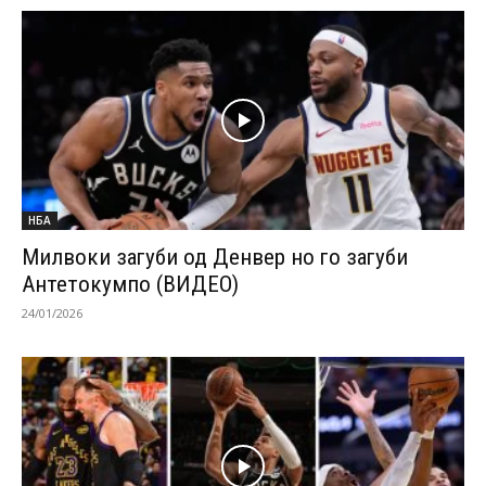
НБА
Милвоки загуби од Денвер но го загуби
Антетокумпо (ВИДЕО)
24/01/2026