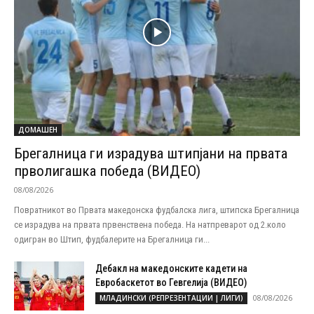
ДОМАШЕН
Брегалница ги израдува штипјани на првата
прволигашка победа (ВИДЕО)
08/08/2026
Повратникот во Првата македонска фудбалска лига, штипска Брегалница
се израдува на првата првенствена победа. На натпреварот од 2.коло
одигран во Штип, фудбалерите на Брегалница ги...
Дебакл на македонските кадети на
Евробаскетот во Гевгелија (ВИДЕО)
08/08/2026
МЛАДИНСКИ (РЕПРЕЗЕНТАЦИИ | ЛИГИ)