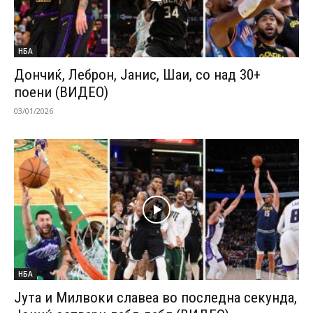
НБА
Дончиќ, Леброн, Јанис, Шаи, со над 30+
поени (ВИДЕО)
03/01/2026
НБА
Јута и Милвоки славеа во последна секунда,