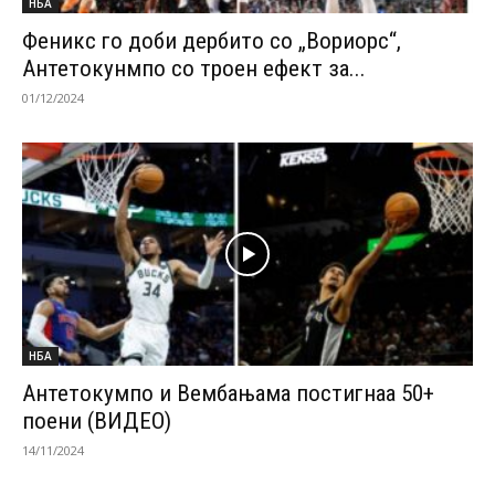
НБА
Феникс го доби дербито со „Вориорс“,
Антетокунмпо со троен ефект за...
01/12/2024
НБА
Антетокумпо и Вембањама постигнаа 50+
поени (ВИДЕО)
14/11/2024