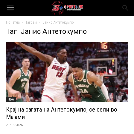
Почетна
Тагови
Јанис Антетокумпо
Таг: Јанис Антетокумпо
НБА
Крај на сагата на Антетокумпо, се сели во
Мајами
23/06/2026