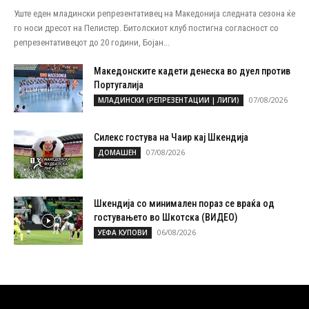
Уште еден младински репрезентативец на Македонија следната сезона ќе
го носи дресот на Пелистер. Битолскиот клуб постигна согласност со
репрезентативецот до 20 години, Бојан...
Македонските кадети денеска во дуел против
Португалија
07/08/2026
МЛАДИНСКИ (РЕПРЕЗЕНТАЦИИ | ЛИГИ)
Силекс гостува на Чаир кај Шкендија
07/08/2026
ДОМАШЕН
Шкендија со минимален пораз се враќа од
гостувањето во Шкотска (ВИДЕО)
06/08/2026
УЕФА КУПОВИ