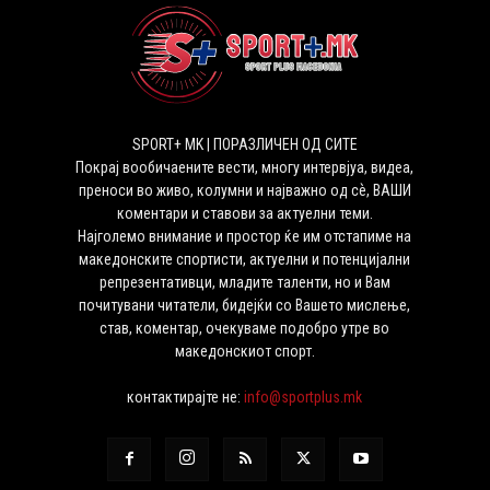
SPORT+ MK | ПОРАЗЛИЧЕН ОД СИТЕ
Покрај вообичаените вести, многу интервјуа, видеа,
преноси во живо, колумни и најважно од сѐ, ВАШИ
коментари и ставови за актуелни теми.
Најголемо внимание и простор ќе им отстапиме на
македонските спортисти, актуелни и потенцијални
репрезентативци, младите таленти, но и Вам
почитувани читатели, бидејќи со Вашето мислење,
став, коментар, очекуваме подобро утре во
македонскиот спорт.
контактирајте не:
info@sportplus.mk