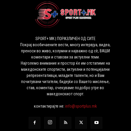
SPORT+ MK | ПОРАЗЛИЧЕН ОД СИТЕ
Покрај вообичаените вести, многу интервјуа, видеа,
преноси во живо, колумни и најважно од сѐ, ВАШИ
коментари и ставови за актуелни теми.
Најголемо внимание и простор ќе им отстапиме на
македонските спортисти, актуелни и потенцијални
репрезентативци, младите таленти, но и Вам
почитувани читатели, бидејќи со Вашето мислење,
став, коментар, очекуваме подобро утре во
македонскиот спорт.
контактирајте не:
info@sportplus.mk