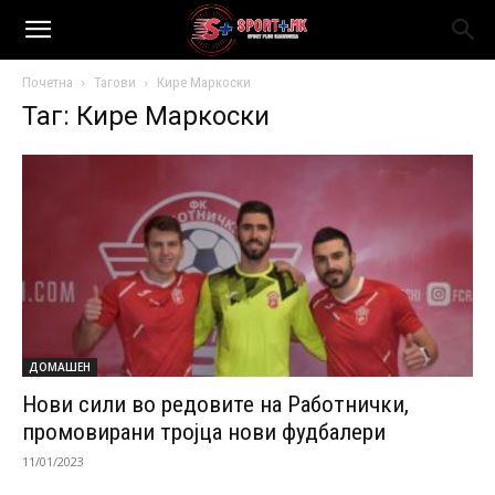
Почетна
Тагови
Кире Маркоски
Таг: Кире Маркоски
ДОМАШЕН
Нови сили во редовите на Работнички,
промовирани тројца нови фудбалери
11/01/2023