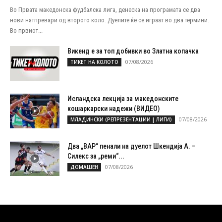
Во Првата македонска фудбалска лига, денеска на програмата се два
нови натпревари од второто коло. Дуелите ќе се играат во два термини.
Во првиот...
Викенд е за топ добивки во Златна копачка
07/08/2026
ТИКЕТ НА КОЛОТО
Исландска лекција за македонските
кошаркарски надежи (ВИДЕО)
07/08/2026
МЛАДИНСКИ (РЕПРЕЗЕНТАЦИИ | ЛИГИ)
Два „ВАР“ пенали на дуелот Шкендија А. –
Силекс за „реми“...
07/08/2026
ДОМАШЕН