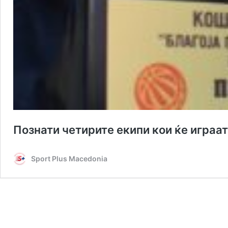
Познати четирите екипи кои ќе играа
Sport Plus Macedonia